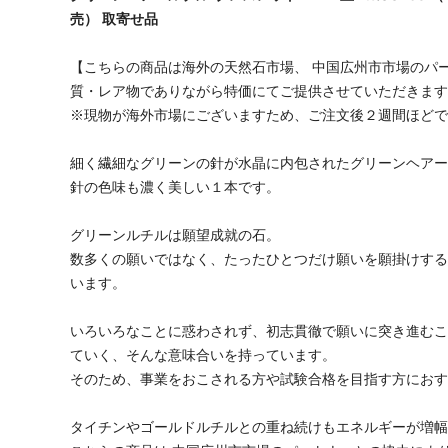
売） 取寄せ品
【こちらの商品は海外の天然石市場、 中国広州市市場のパ
質・レア物でありながら特価にてご提供させていただきま
※現物が海外市場にございますため、ご注文後２週間ほど
細く繊細なグリーンの針が水晶に内包されたグリーンヘア
針の色味も濃く美しい１本です。
グリーンルチルは願望成就の石。
数多くの願いではなく、たったひとつだけ願いを願掛けす
います。
いろいろなことに惑わされず、初志貫徹で願いに突き進む
ていく、そんな意味合いを持っています。
そのため、事業をおこされる方や試験合格を目指す方にお
タイチンやゴールドルチルとの重ね続けもエネルギーが増