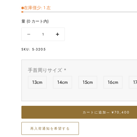
在庫僅少: 1 左
量
(
0
カート内)
量
数
数
量
量
SKU:
S-3205
を
を
減
増
ら
や
手首周りサイズ
*
す
す
グ
グ
13cm
14cm
15cm
16cm
1
リ
リ
ー
ー
ン
ン
ヘ
ヘ
カートに追加
— ¥70,400
ア
ア
ー
ー
ル
ル
再入荷通知を希望する
チ
チ