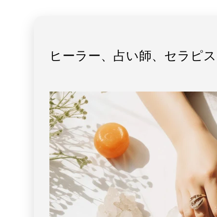
ル
ル
ブ
ブ
レ
レ
ス
ス
ヒーラー、占い師、セラピス
レ
レ
ッ
ッ
ト
ト
11mm
11mm
玉
玉
No.s-
No.s-
3205
3205
（中
（中
国
国
広
広
州
州
市
市
市
市
場
場
直
直
接
接