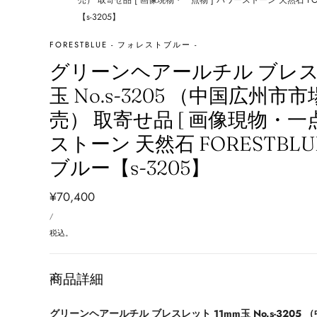
売） 取寄せ品 [ 画像現物・一点物 ] パワーストーン 天然石 FO
【s-3205】
FORESTBLUE - フォレストブルー -
グリーンヘアールチル ブレスレ
玉 No.s-3205 （中国広州市
売） 取寄せ品 [ 画像現物・一点
ストーン 天然石 FORESTBL
ブルー【s-3205】
通
¥70,400
単
常
あ
/
価
た
価
り
税込。
格
商品詳細
グリーンヘアールチル ブレスレット 11mm玉 No.s-3205