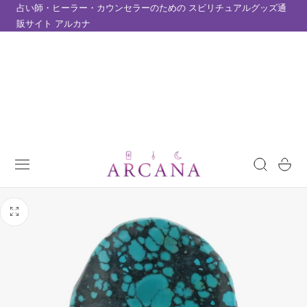
占い師・ヒーラー・カウンセラーのための スピリチュアルグッズ通
テンツにスキップ
販サイト アルカナ
カ
ー
ト