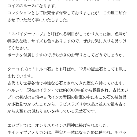
コイズのルースになります。
コレクションとして販売せず保管しておりましたが、この度ご紹介
させていただく事にいたしました。
「スパイダーウエブ」と呼ばれる網目がしっかり入った物、色味が
特徴的な物、サイズも色々ありますので、ぜひお気に入りを見つけ
てください。
ポーチを付属しますので持ち歩きのお守りとしてどうでしょうか。
ターコイズは「トルコ石」とも呼ばれ、12月の誕生石としても親し
まれています。
古代より世界各地で神性なる石とされてきた歴史を持っています。
ペルシャ（現在のイラン）では約6000年前から採掘され、古代エジ
プトの初期の古墳や古代インカ帝国の財宝の中にもこの石の装飾品
が多数見つかったことから、ラピスラズリや水晶と並んで最も古く
から人類との係わり合いを持っている天然石です。
エジプトでは、オシリスとイシス両神に捧げられました。
ネイティブアメリカンは、宇宙と一体になるために使われ、チベッ