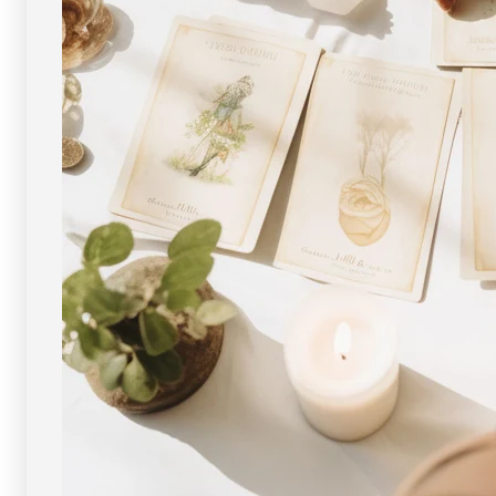
ー
ー
ス
ス
ト
ト
ー
ー
ン
ン
天
天
然
然
石
石
FORESTBLUE
FORESTBLUE
フ
フ
ォ
ォ
レ
レ
ス
ス
ト
ト
ブ
ブ
ル
ル
ー
ー
【8980】
【8980】