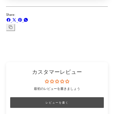
Share:
Facebook
X
ボ
WhatsApp
で
で
ー
で
シ
共
ド
共
リ
ン
ェ
有
「Pinterest」
有
ク
ア
す
の
す
を
す
る
ピ
る
コ
る
ン
ピ
ー
カスタマーレビュー
最初のレビューを書きましょう
レビューを書く