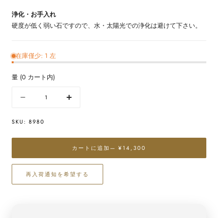
浄化・お手入れ
硬度が低く弱い石ですので、水・太陽光での浄化は避けて下さい。
在庫僅少: 1 左
量
(
0
カート内)
量
数
数
量
量
SKU:
8980
を
を
減
増
ら
や
カートに追加
— ¥14,300
す
す
タ
タ
再入荷通知を希望する
ー
ー
コ
コ
イ
イ
ズ
ズ