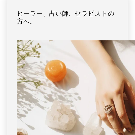
ル
ル
ー
ー
ヒーラー、占い師、セラピストの
ス
ス
方へ。
（ア
（ア
メ
メ
リ
リ
カ
カ
産）
産）
No.3
No.3
[
[
画
画
像
像
現
現
物・
物・
一
一
点
点
物
物
]
]
パ
パ
ワ
ワ