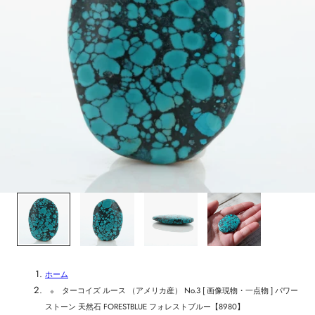
1
/
4
ホーム
ターコイズ ルース （アメリカ産） No.3 [ 画像現物・一点物 ] パワー
ストーン 天然石 FORESTBLUE フォレストブルー【8980】