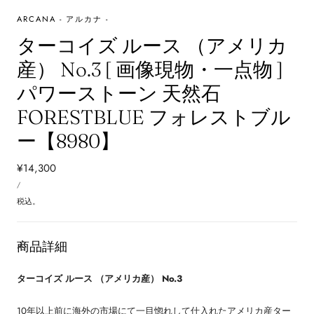
ARCANA - アルカナ -
ターコイズ ルース （アメリカ
産） No.3 [ 画像現物・一点物 ]
パワーストーン 天然石
FORESTBLUE フォレストブル
ー【8980】
通
¥14,300
単
常
あ
/
価
た
価
り
税込。
格
商品詳細
ターコイズ ルース （アメリカ産） No.3
10年以上前に海外の市場にて一目惚れして仕入れたアメリカ産ター