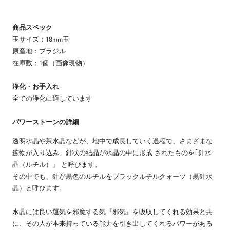
商品スペック
玉サイズ：18mm玉
原産地：ブラジル
在庫数：1個（画像現物）
浄化・お手入れ
全ての浄化に適しています
パワーストーンの詳細
透明水晶や茶水晶などが、地中で成長していく過程で、さまざまな
鉱物が入り込み、針状の結晶が水晶の中に形成 されたものを｢針水
晶（ルチル）」 と呼びます。
その中でも、針が黒色のルチルをブラックルチルクォーツ（黒針水
晶）と呼びます。
水晶には良い運気を邪魔する気『邪気』を吸収してくれる効果と共
に、その人が本来持っている能力を引き出してくれるパワーがある