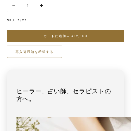
量
数
数
量
量
SKU:
7327
を
を
減
増
ら
や
カートに追加
— ¥12,100
す
す
ブ
ブ
再入荷通知を希望する
ラ
ラ
ッ
ッ
ク
ク
ル
ル
チ
チ
ル
ル
ヒーラー、占い師、セラピストの
（ト
（ト
方へ。
ル
ル
マ
マ
リ
リ
ン）
ン）
丸
丸