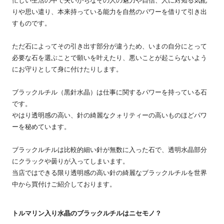
忙しい生活の中で失いがちなその人の魅力や自信、人に対知る気配
りや思い遣り、本来持っている能力を自然のパワーを借りて引き出
すものです。
ただ石によってその引き出す部分が違うため、いまの自分にとって
必要な石を選ぶことで願いを叶えたり、悪いことが起こらないよう
にお守りとして身に付けたりします。
ブラックルチル（黒針水晶）は仕事に関するパワーを持っている石
です。
やはり透明感の高い、針の綺麗なクォリティーの高いものほどパワ
ーを秘めています。
ブラックルチルは比較的細い針が無数に入った石で、透明水晶部分
にクラックや曇りが入ってしまいます。
当店ではできる限り透明感の高い針の綺麗なブラックルチルを世界
中から買付けご紹介しております。
トルマリン入り水晶のブラックルチルはニセモノ？