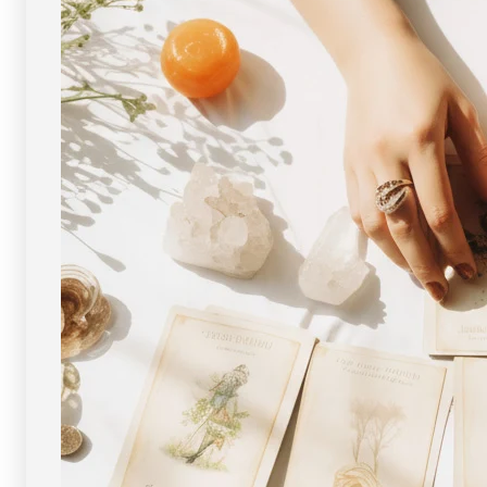
玉・
玉・
ス
ス
フ
フ
ィ
ィ
ア
ア
（台
（台
座
座
付
付
き）
き）
18mm
18mm
玉
玉
No.2
No.2
[
[
画
画
像
像
現
現
物・
物・
一
一
点
点
物
物