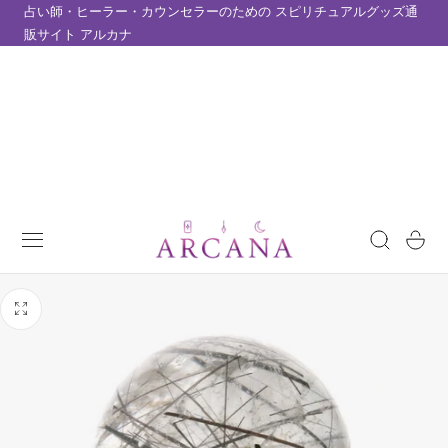
占い師・ヒーラー・カウンセラーのための スピリチュアルグッズ通
テンツにスキップ
販サイト アルカナ
カ
ー
ト