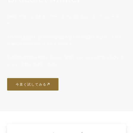
自由にデザインできるパワーストーンブレスレットシミュレータ
ー。
AIが今のあなたに合う石や色の組み合わせを提案するほか、１から
自由にオリジナルデザインも可能です。
石の意味や相性を確認しながら、世界にひとつだけの“護りのブレス
レット”を創り上げてください。
今直ぐ試してみる