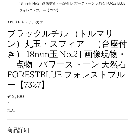
18mm玉 No.2 [ 画像現物・一点物 ] パワーストーン 天然石 FORESTBLUE
フォレストブルー【7327】
ARCANA - アルカナ -
ブラックルチル （トルマリ
ン）丸玉・スフィア （台座付
き） 18mm玉 No.2 [ 画像現物・
一点物 ] パワーストーン 天然石
FORESTBLUE フォレストブル
ー【7327】
通
¥12,100
単
常
あ
/
価
た
価
り
税込。
格
商品詳細