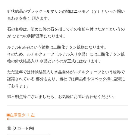
針状結晶がブラックトルマリンの物はニセモノ（？）といった問い
合わせを多く 頂きます。
石の名称は、初めに何の石を指してその名前を付けたか？というの
が ひとつの判断基準になります。
ルチル(rutile)という鉱物は二酸化チタン鉱物になります。
そのため、ルチルクォーツ（ルチル入り水晶）には二酸化チタン鉱
物の針状結晶入り 水晶というのが正式にはなります。
ただ近年では針状結晶入り水晶自体がルチルクォーツという総称で
認識されている 部分もあり、当社では商品名やスペック欄に記載し
ております。
御不明点等ございましたら、お気軽にお問い合わせください。
在庫僅少: 1 左
量
(
0
カート内)