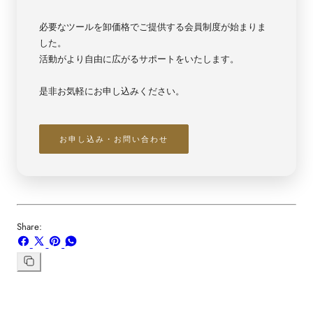
ー
ー
【7327】
【7327】
必要なツールを卸価格でご提供する会員制度が始まりま
した。
活動がより自由に広がるサポートをいたします。
是非お気軽にお申し込みください。
お申し込み・お問い合わせ
Share:
Facebook
X
ボ
WhatsApp
で
で
ー
で
シ
共
ド
共
リ
ン
ェ
有
「Pinterest」
有
ク
ア
す
の
す
を