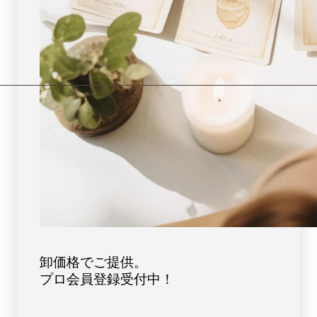
]
]
パ
パ
ワ
ワ
ー
ー
ス
ス
ト
ト
ー
ー
ン
ン
天
天
然
然
石
石
FORESTBLUE
FORESTBLUE
フ
フ
ォ
ォ
レ
レ
ス
ス
卸価格でご提供。
ト
ト
プロ会員登録受付中！
ブ
ブ
ル
ル