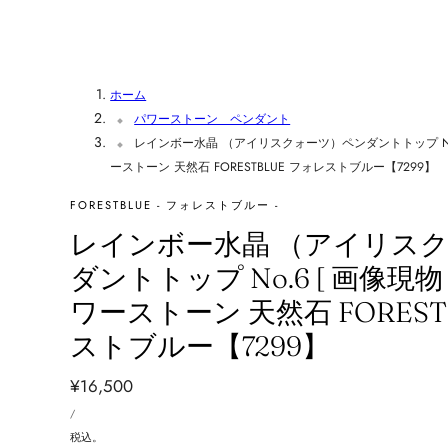
ホーム
パワーストーン ペンダント
レインボー水晶 （アイリスクォーツ）ペンダントトップ No.
ーストーン 天然石 FORESTBLUE フォレストブルー【7299】
FORESTBLUE - フォレストブルー -
レインボー水晶 （アイリス
ダントトップ No.6 [ 画像現物
ワーストーン 天然石 FOREST
ストブルー【7299】
通
¥16,500
単
常
あ
/
価
た
価
り
税込。