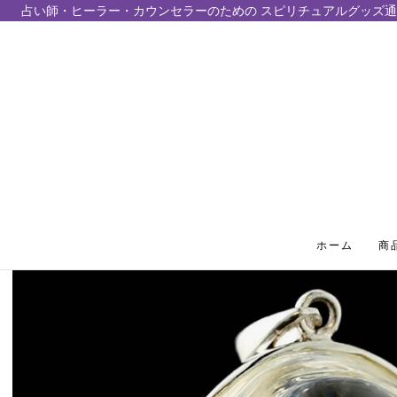
占い師・ヒーラー・カウンセラーのための スピリチュアルグッズ通
テンツにスキップ
ホーム
商