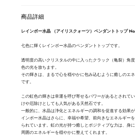
格
商品詳細
レインボー水晶 （アイリスクォーツ）ペンダントトップ No.
七色に輝くレインボー水晶のペンダントトップです。
透明度の高いクリスタルの中に入ったクラック（亀裂）角
色の光を放ちます。
その輝きは、まるで心を穏やかに包み込むように癒しのエ
です。
この虹色の輝きは幸運を呼び寄せるパワーがあるとされて
けや厄除けとしても人気がある天然石です。
一般的に、水晶は浄化とエネルギーの調和を促進する効果
インボー水晶はさらに、幸福や希望、前向きなエネルギー
られています。虹の光が持つ癒しとポジティブな力は、身
周囲のエネルギーを穏やかに整えてくれます。