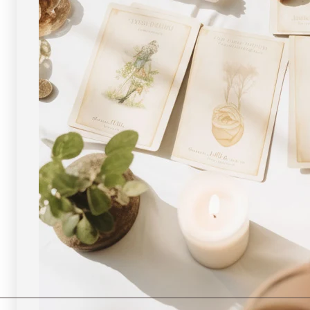
物
物
]
]
パ
パ
ワ
ワ
ー
ー
ス
ス
ト
ト
ー
ー
ン
ン
天
天
然
然
石
石
FORESTBLUE
FORESTBLUE
フ
フ
ォ
ォ
レ
レ
ス
ス
ト
ト
ブ
ブ