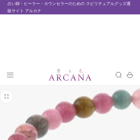
占い師・ヒーラー・カウンセラーのための スピリチュアルグッズ通
テンツにスキップ
販サイト アルカナ
カ
ー
ト