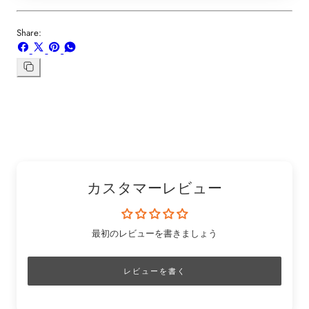
Share:
Facebook
X
ボ
WhatsApp
で
で
ー
で
シ
共
ド
共
リ
ン
ェ
有
「Pinterest」
有
ク
ア
す
の
す
を
す
る
ピ
る
コ
る
ン
ピ
ー
カスタマーレビュー
最初のレビューを書きましょう
レビューを書く