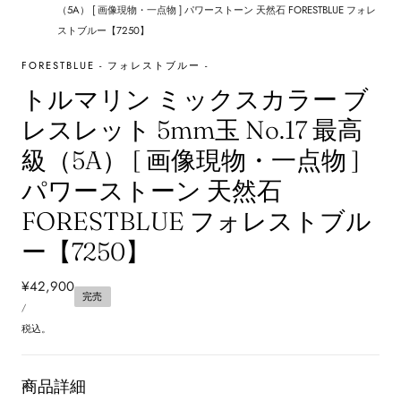
（5A） [ 画像現物・一点物 ] パワーストーン 天然石 FORESTBLUE フォレ
ストブルー【7250】
FORESTBLUE - フォレストブルー -
トルマリン ミックスカラー ブ
レスレット 5mm玉 No.17 最高
級（5A） [ 画像現物・一点物 ]
パワーストーン 天然石
FORESTBLUE フォレストブル
ー【7250】
通
¥42,900
完売
単
常
あ
/
価
た
価
り
税込。
格
商品詳細