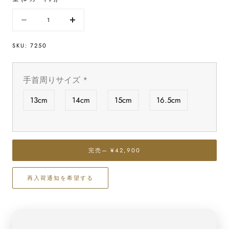
量
数
数
量
量
SKU:
7250
を
を
減
増
ら
や
手首周りサイズ
*
す
す
ト
ト
13cm
14cm
15cm
16.5cm
ル
ル
マ
マ
リ
リ
ン
ン
完売
— ¥42,900
ミ
ミ
ッ
ッ
ク
ク
再入荷通知を希望する
ス
ス
カ
カ
ラ
ラ
ー
ー