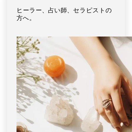
ブ
ブ
ヒーラー、占い師、セラピストの
レ
レ
方へ。
ス
ス
レ
レ
ッ
ッ
ト
ト
5mm
5mm
玉
玉
No.17
No.17
最
最
高
高
級
級
（5A）
（5A）
[
[
画
画
像
像
現
現
物・
物・
一
一
点
点