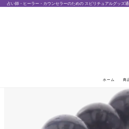
占い師・ヒーラー・カウンセラーのための スピリチュアルグッズ通
テンツにスキップ
ホーム
商