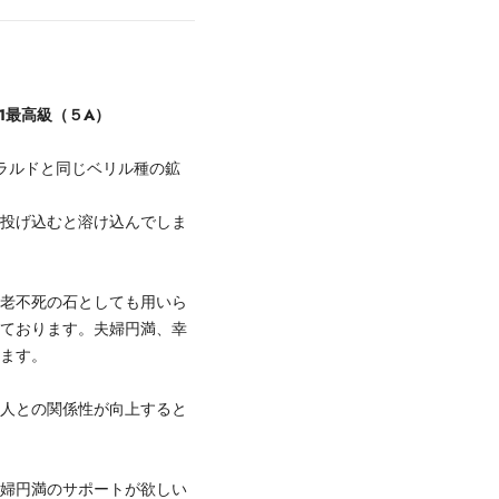
11最高級（５A）
ラルドと同じベリル種の鉱
に投げ込むと溶け込んでしま
不老不死の石としても用いら
れております。夫婦円満、幸
います。
、人との関係性が向上すると
夫婦円満のサポートが欲しい