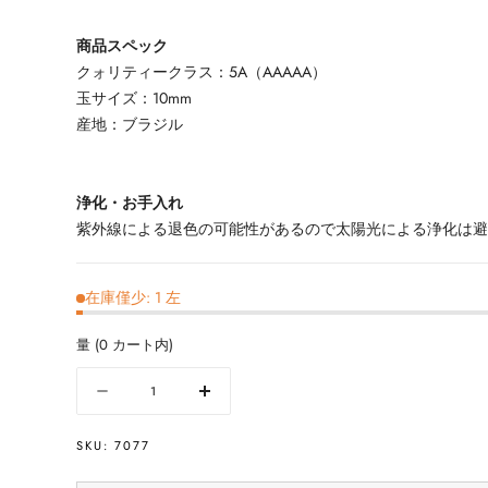
商品スペック
クォリティークラス：5A（AAAAA）
玉サイズ：10mm
産地：ブラジル
浄化・お手入れ
紫外線による退色の可能性があるので太陽光による浄化は
在庫僅少: 1 左
量
(
0
カート内)
量
数
数
量
量
SKU:
7077
を
を
減
増