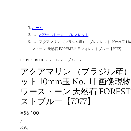
ホーム
パワーストーン ブレスレット
アクアマリン （ブラジル産） ブレスレット 10mm玉 No.1
ストーン 天然石 FORESTBLUE フォレストブルー【7077】
FORESTBLUE - フォレストブルー -
アクアマリン （ブラジル産
ット 10mm玉 No.11 [ 画像現
ワーストーン 天然石 FOREST
ストブルー【7077】
通
¥56,100
単
常
あ
/
価
た
価
り
税込。