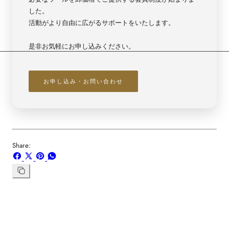
した。
活動がより自由に広がるサポートをいたします。
是非お気軽にお申し込みください。
お申し込み・お問い合わせ
Share:
Facebook
X
ボ
WhatsApp
で
で
ー
で
シ
共
ド
共
リ
ン
ェ
有
「Pinterest」
有
ク
ア
す
の
す
を
す
る
ピ
る
コ
る
ン
ピ