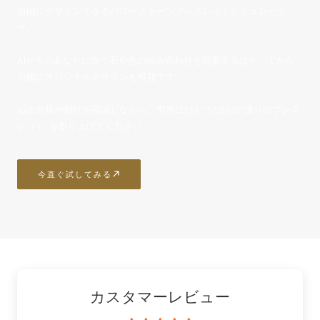
自由にデザインできるパワーストーンブレスレットシミュレータ
ー。
AIが今のあなたに合う石や色の組み合わせを提案するほか、１から
自由にオリジナルデザインも可能です。
石の意味や相性を確認しながら、世界にひとつだけの“護りのブレス
レット”を創り上げてください。
今直ぐ試してみる
カスタマーレビュー