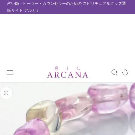
占い師・ヒーラー・カウンセラーのための スピリチュアルグッズ通
テンツにスキップ
販サイト アルカナ
カ
ー
ト