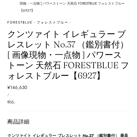
現物・一点物 ] パワーストーン 天然石 FORESTBLUE フォレストブルー
【6927】
FORESTBLUE - フォレストブルー -
クンツァイト イレギュラー ブ
レスレット No.37 （鑑別書付）
[ 画像現物・一点物 ] パワース
トーン 天然石 FORESTBLUE フ
ォレストブルー【6927】
通
¥146,630
単
常
あ
/
価
た
価
り
税込。
格
商品詳細
クンツァイト イレギュラー ブレスレット No.37 （鑑別書付） 最高