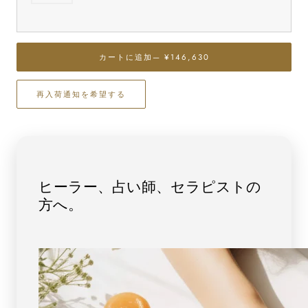
ァ
ァ
イ
イ
ト
ト
イ
イ
カートに追加
— ¥146,630
レ
レ
ギ
ギ
再入荷通知を希望する
ュ
ュ
ラ
ラ
ー
ー
ブ
ブ
レ
レ
ス
ス
ヒーラー、占い師、セラピストの
レ
レ
方へ。
ッ
ッ
ト
ト
No.37
No.37
（鑑
（鑑
別
別
書
書
付）
付）