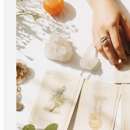
[
[
画
画
像
像
現
現
物・
物・
一
一
点
点
物
物
]
]
パ
パ
ワ
ワ
ー
ー
ス
ス
ト
ト
ー
ー
ン
ン
天
天
然
然
石
石
FORESTBLUE
FORESTBLUE