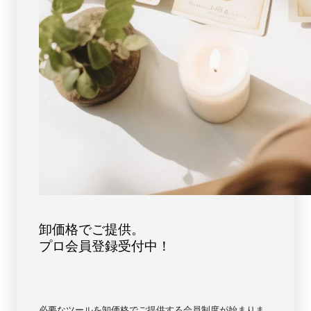
フ
フ
ォ
ォ
レ
レ
ス
ス
ト
ト
ブ
ブ
ル
ル
ー
ー
【6927】
【6927】
卸価格でご提供。
プロ会員登録受付中！
必要なツールを卸価格でご提供する会員制度が始まりま