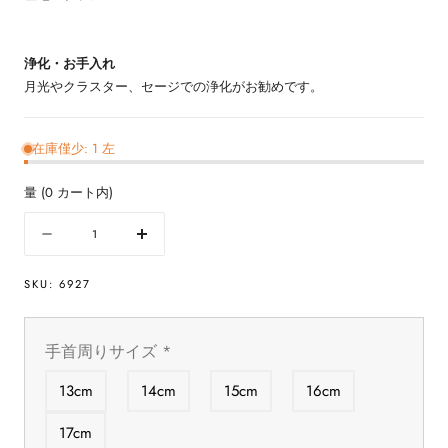
浄化・お手入れ
月光やクラスター、セージでの浄化がお勧めです。
在庫僅少: 1 左
量
(
0
カート内)
量
数
数
量
量
SKU:
6927
を
を
減
増
ら
や
手首周りサイズ
*
す
す
ク
ク
13cm
14cm
15cm
16cm
ン
ン
ツ
ツ
17cm