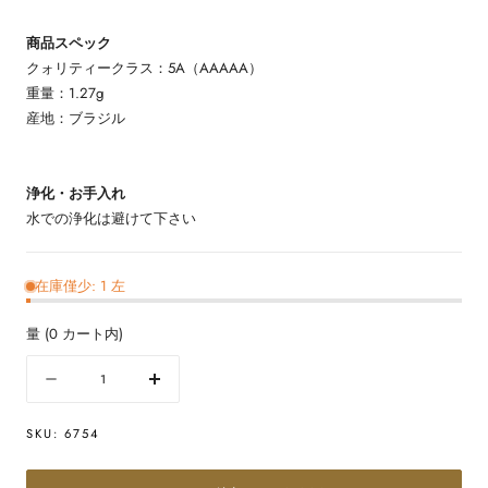
商品スペック
クォリティークラス：5A（AAAAA）
重量：1.27g
産地：ブラジル
浄化・お手入れ
水での浄化は避けて下さい
在庫僅少: 1 左
量
(
0
カート内)
量
数
数
量
量
SKU:
6754
を
を
減
増