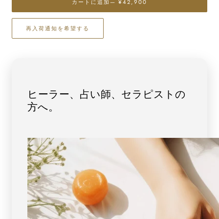
ら
や
カートに追加
— ¥42,900
す
す
カ
カ
再入荷通知を希望する
イ
イ
ヤ
ヤ
ナ
ナ
イ
イ
ト
ト
ペ
ペ
ヒーラー、占い師、セラピストの
ン
ン
方へ。
ダ
ダ
ン
ン
ト
ト
ト
ト
ッ
ッ
プ
プ
（18
（18
金
金
ホ
ホ
ワ
ワ