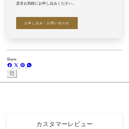
是非お気軽にお申し込みください。
お申し込み・お問い合わせ
Share:
Facebook
X
ボ
WhatsApp
で
で
ー
で
シ
共
ド
共
リ
ン
ェ
有
「Pinterest」
有
ク
ア
す
の
す
を
す
る
ピ
る
コ
る
ン
ピ
ー
カスタマーレビュー