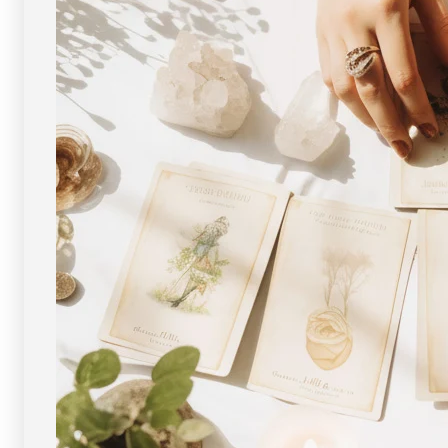
イ
イ
ト
ト
ゴ
ゴ
ー
ー
ル
ル
ド）
ド）
No.26
No.26
[
[
画
画
像
像
現
現
物・
物・
一
一
点
点
物
物
]
]
パ
パ
ワ
ワ
ー
ー
ス
ス