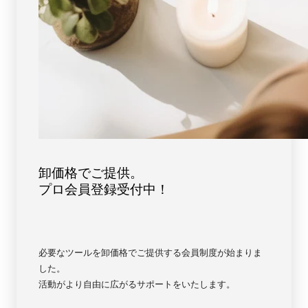
ト
ト
ー
ー
ン
ン
天
天
然
然
石
石
FORESTBLUE
FORESTBLUE
フ
フ
ォ
ォ
レ
レ
ス
ス
卸価格でご提供。
ト
ト
プロ会員登録受付中！
ブ
ブ
ル
ル
ー
ー
【6754】
【6754】
必要なツールを卸価格でご提供する会員制度が始まりま
した。
活動がより自由に広がるサポートをいたします。