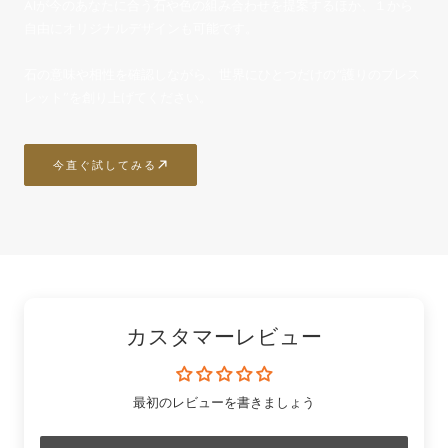
AIが今のあなたに合う石や色の組み合わせを提案するほか、１から
自由にオリジナルデザインも可能です。
石の意味や相性を確認しながら、世界にひとつだけの“護りのブレス
レット”を創り上げてください。
今直ぐ試してみる
カスタマーレビュー
最初のレビューを書きましょう