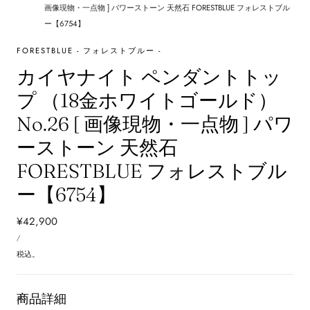
画像現物・一点物 ] パワーストーン 天然石 FORESTBLUE フォレストブル
ー【6754】
FORESTBLUE - フォレストブルー -
カイヤナイト ペンダントトッ
プ （18金ホワイトゴールド）
No.26 [ 画像現物・一点物 ] パワ
ーストーン 天然石
FORESTBLUE フォレストブル
ー【6754】
通
¥42,900
単
常
あ
/
価
た
価
り
税込。
格
商品詳細