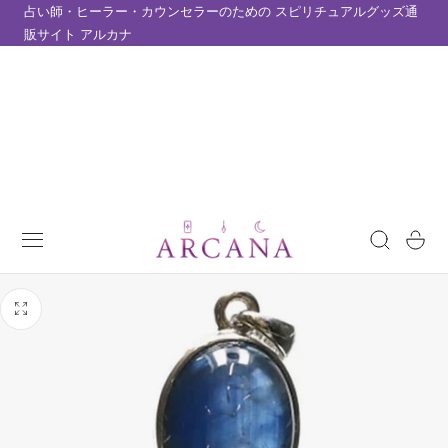
占い師・ヒーラー・カウンセラーのための スピリチュアルグッズ通
テンツにスキップ
販サイト アルカナ
カ
ー
ト