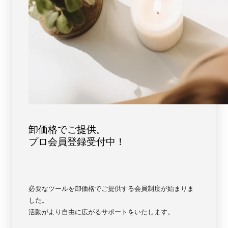
ス
ス
ト
ト
ブ
ブ
ル
ル
ー
ー
【6744】
【6744】
卸価格でご提供。
プロ会員登録受付中！
必要なツールを卸価格でご提供する会員制度が始まりま
した。
活動がより自由に広がるサポートをいたします。