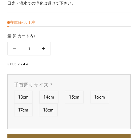
日光・流水での浄化は避けて下さい。
在庫僅少: 1 左
量
(
0
カート内)
量
数
数
量
量
SKU:
6744
を
を
減
増
ら
や
手首周りサイズ
*
す
す
イ
イ
13cm
14cm
15cm
16cm
エ
エ
ロ
ロ
17cm
18cm
ー
ー
ス
ス
ミ
ミ
ソ
ソ