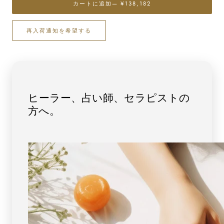
カートに追加
— ¥138,182
ナ
ナ
イ
イ
再入荷通知を希望する
ト
ト
ブ
ブ
レ
レ
ス
ス
レ
レ
ッ
ッ
ヒーラー、占い師、セラピストの
ト
ト
方へ。
10mm
10mm
玉
玉
No.15
No.15
（鑑
（鑑
別
別
書
書
付）
付）
[
[
画
画
像
像
現
現