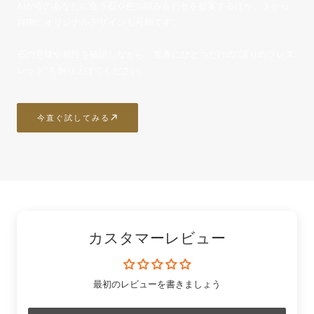
AIが今のあなたに合う石や色の組み合わせを提案するほか、１から
自由にオリジナルデザインも可能です。
石の意味や相性を確認しながら、世界にひとつだけの“護りのブレス
レット”を創り上げてください。
今直ぐ試してみる
カスタマーレビュー
最初のレビューを書きましょう