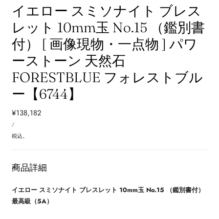
イエロー スミソナイト ブレス
レット 10mm玉 No.15 （鑑別書
付） [ 画像現物・一点物 ] パワ
ーストーン 天然石
FORESTBLUE フォレストブル
ー【6744】
通
¥138,182
単
常
あ
/
価
た
価
り
税込。
格
商品詳細
イエロー スミソナイト ブレスレット 10mm玉 No.15 （鑑別書付）
最高級（5A）