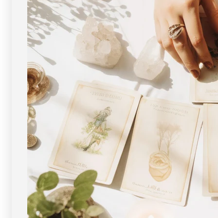
物・
物・
一
一
点
点
物
物
]
]
パ
パ
ワ
ワ
ー
ー
ス
ス
ト
ト
ー
ー
ン
ン
天
天
然
然
石
石
FORESTBLUE
FORESTBLUE
フ
フ
ォ
ォ
レ
レ