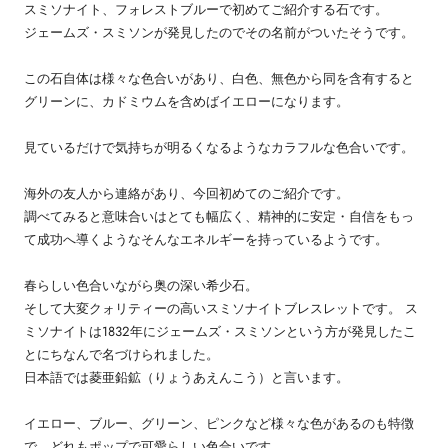
スミソナイト、フォレストブルーで初めてご紹介する石です。
ジェームズ・スミソンが発見したのでその名前がついたそうです。
この石自体は様々な色合いがあり、白色、無色から同を含有すると
グリーンに、カドミウムを含めばイエローになります。
見ているだけで気持ちが明るくなるようなカラフルな色合いです。
海外の友人から連絡があり、今回初めてのご紹介です。
調べてみると意味合いはとても幅広く、精神的に安定・自信をもっ
て成功へ導くようなそんなエネルギーを持っているようです。
春らしい色合いながら奥の深い希少石。
そして大変クォリティーの高いスミソナイトブレスレットです。 ス
ミソナイトは1832年にジェームズ・スミソンという方が発見したこ
とにちなんで名づけられました。
日本語では菱亜鉛鉱（りょうあえんこう）と言います。
イエロー、ブルー、グリーン、ピンクなど様々な色があるのも特徴
で、どれもポップで可愛らしい色合いです。