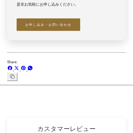
是非お気軽にお申し込みください。
お申し込み・お問い合わせ
Share:
Facebook
X
ボ
WhatsApp
で
で
ー
で
シ
共
ド
共
リ
ン
ェ
有
「Pinterest」
有
ク
ア
す
の
す
を
す
る
ピ
る
コ
る
ン
ピ
ー
カスタマーレビュー