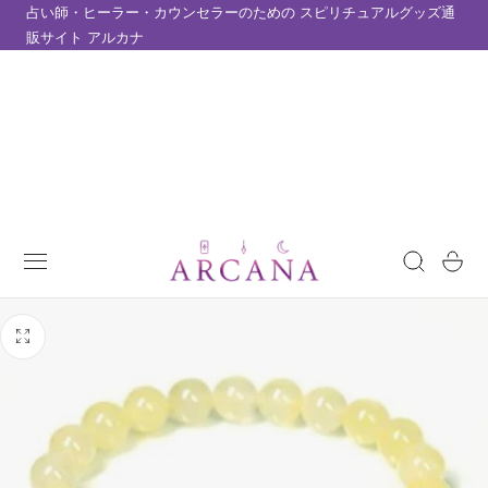
占い師・ヒーラー・カウンセラーのための スピリチュアルグッズ通
テンツにスキップ
販サイト アルカナ
カ
ー
ト