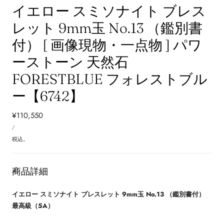
イエロー スミソナイト ブレス
レット 9mm玉 No.13 （鑑別書
付） [ 画像現物・一点物 ] パワ
ーストーン 天然石
FORESTBLUE フォレストブル
ー【6742】
通
¥110,550
単
常
あ
/
価
た
価
り
税込。
格
商品詳細
イエロー スミソナイト ブレスレット 9mm玉 No.13 （鑑別書付）
最高級（5A）