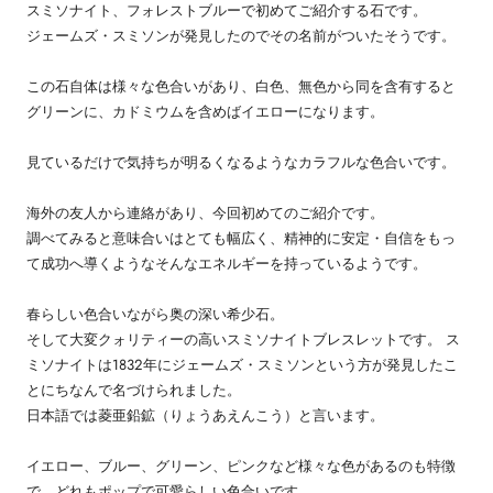
スミソナイト、フォレストブルーで初めてご紹介する石です。
ジェームズ・スミソンが発見したのでその名前がついたそうです。
この石自体は様々な色合いがあり、白色、無色から同を含有すると
グリーンに、カドミウムを含めばイエローになります。
見ているだけで気持ちが明るくなるようなカラフルな色合いです。
海外の友人から連絡があり、今回初めてのご紹介です。
調べてみると意味合いはとても幅広く、精神的に安定・自信をもっ
て成功へ導くようなそんなエネルギーを持っているようです。
春らしい色合いながら奥の深い希少石。
そして大変クォリティーの高いスミソナイトブレスレットです。 ス
ミソナイトは1832年にジェームズ・スミソンという方が発見したこ
とにちなんで名づけられました。
日本語では菱亜鉛鉱（りょうあえんこう）と言います。
イエロー、ブルー、グリーン、ピンクなど様々な色があるのも特徴
で、どれもポップで可愛らしい色合いです。