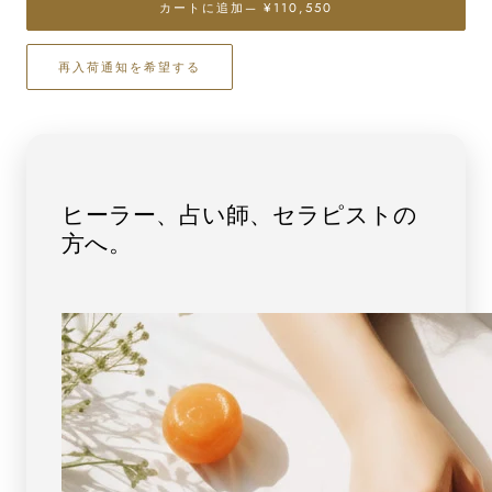
カートに追加
— ¥110,550
ナ
ナ
イ
イ
再入荷通知を希望する
ト
ト
ブ
ブ
レ
レ
ス
ス
レ
レ
ッ
ッ
ヒーラー、占い師、セラピストの
ト
ト
方へ。
9mm
9mm
玉
玉
No.13
No.13
（鑑
（鑑
別
別
書
書
付）
付）
[
[
画
画
像
像
現
現