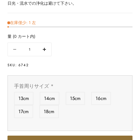
日光・流水での浄化は避けて下さい。
在庫僅少: 1 左
量
(
0
カート内)
量
数
数
量
量
SKU:
6742
を
を
減
増
ら
や
手首周りサイズ
*
す
す
イ
イ
13cm
14cm
15cm
16cm
エ
エ
ロ
ロ
17cm
18cm
ー
ー
ス
ス
ミ
ミ
ソ
ソ