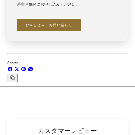
是非お気軽にお申し込みください。
お申し込み・お問い合わせ
Share:
Facebook
X
ボ
WhatsApp
で
で
ー
で
シ
共
ド
共
リ
ン
ェ
有
「Pinterest」
有
ク
ア
す
の
す
を
す
る
ピ
る
コ
る
ン
ピ
ー
カスタマーレビュー