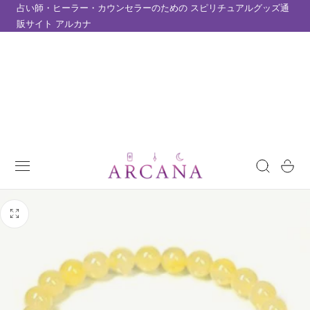
占い師・ヒーラー・カウンセラーのための スピリチュアルグッズ通
テンツにスキップ
販サイト アルカナ
カ
ー
ト