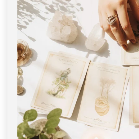
物・
物・
一
一
点
点
物
物
]
]
パ
パ
ワ
ワ
ー
ー
ス
ス
ト
ト
ー
ー
ン
ン
天
天
然
然
石
石
FORESTBLUE
FORESTBLUE
フ
フ
ォ
ォ
レ
レ