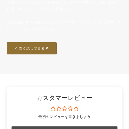
AIが今のあなたに合う石や色の組み合わせを提案するほか、１から
自由にオリジナルデザインも可能です。
石の意味や相性を確認しながら、世界にひとつだけの“護りのブレス
レット”を創り上げてください。
今直ぐ試してみる
カスタマーレビュー
最初のレビューを書きましょう