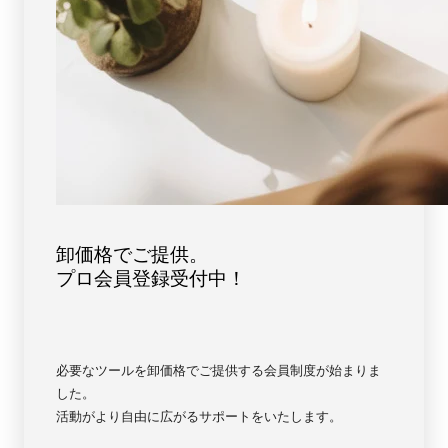
ス
ス
ト
ト
ブ
ブ
ル
ル
ー
ー
【6742】
【6742】
卸価格でご提供。
プロ会員登録受付中！
必要なツールを卸価格でご提供する会員制度が始まりま
した。
活動がより自由に広がるサポートをいたします。