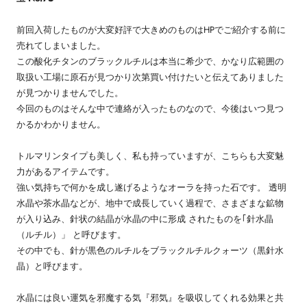
前回入荷したものが大変好評で大きめのものはHPでご紹介する前に
売れてしまいました。
この酸化チタンのブラックルチルは本当に希少で、かなり広範囲の
取扱い工場に原石が見つかり次第買い付けたいと伝えてありました
が見つかりませんでした。
今回のものはそんな中で連絡が入ったものなので、今後はいつ見つ
かるかわかりません。
トルマリンタイプも美しく、私も持っていますが、こちらも大変魅
力があるアイテムです。
強い気持ちで何かを成し遂げるようなオーラを持った石です。 透明
水晶や茶水晶などが、地中で成長していく過程で、さまざまな鉱物
が入り込み、針状の結晶が水晶の中に形成 されたものを｢針水晶
（ルチル）」 と呼びます。
その中でも、針が黒色のルチルをブラックルチルクォーツ（黒針水
晶）と呼びます。
水晶には良い運気を邪魔する気『邪気』を吸収してくれる効果と共