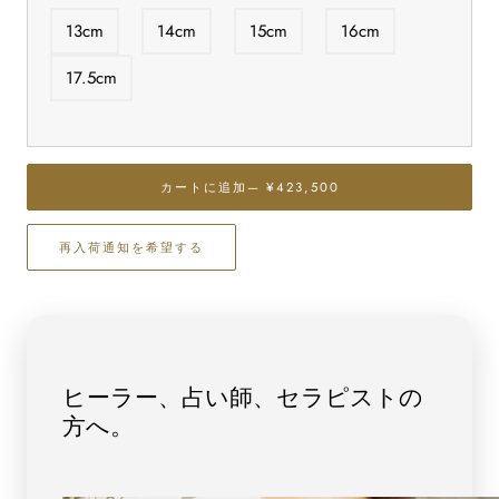
最
最
13cm
14cm
15cm
16cm
高
高
級
級
17.5cm
【プ
【プ
レ
レ
ミ
ミ
ア
ア
カートに追加
— ¥423,500
ム】
ム】
ブ
ブ
再入荷通知を希望する
ラ
ラ
ッ
ッ
ク
ク
ル
ル
チ
チ
ル
ル
ヒーラー、占い師、セラピストの
(二
(二
方へ。
酸
酸
化
化
チ
チ