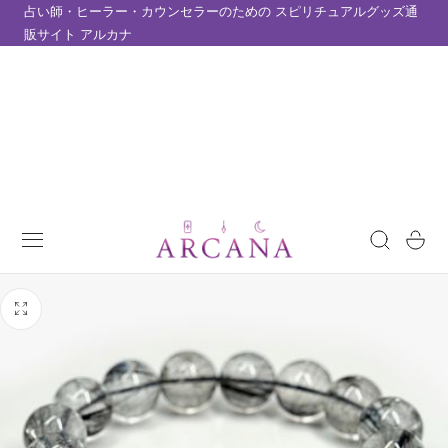
占い師・ヒーラー・カウンセラーのための スピリチュアルグッズ通
テンツにスキップ
販サイト アルカナ
カ
ー
ト