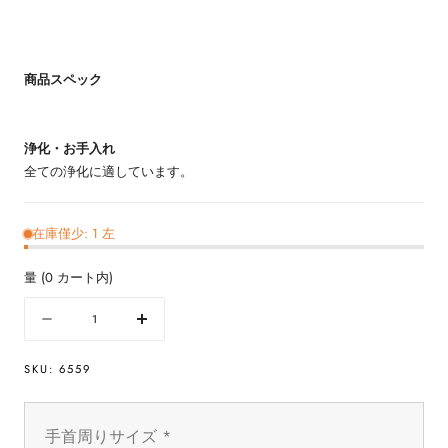
商品スペック
浄化・お手入れ
全ての浄化に適しています。
在庫僅少: 1 左
量
(
0
カート内)
量
数
数
量
量
SKU:
6559
を
を
減
増
ら
や
手首周りサイズ
*
す
す