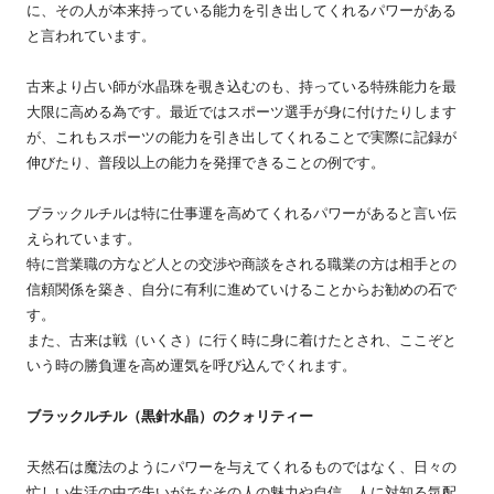
に、その人が本来持っている能力を引き出してくれるパワーがある
と言われています。
古来より占い師が水晶珠を覗き込むのも、持っている特殊能力を最
大限に高める為です。最近ではスポーツ選手が身に付けたりします
が、これもスポーツの能力を引き出してくれることで実際に記録が
伸びたり、普段以上の能力を発揮できることの例です。
ブラックルチルは特に仕事運を高めてくれるパワーがあると言い伝
えられています。
特に営業職の方など人との交渉や商談をされる職業の方は相手との
信頼関係を築き、自分に有利に進めていけることからお勧めの石で
す。
また、古来は戦（いくさ）に行く時に身に着けたとされ、ここぞと
いう時の勝負運を高め運気を呼び込んでくれます。
ブラックルチル（黒針水晶）のクォリティー
天然石は魔法のようにパワーを与えてくれるものではなく、日々の
忙しい生活の中で失いがちなその人の魅力や自信、人に対知る気配