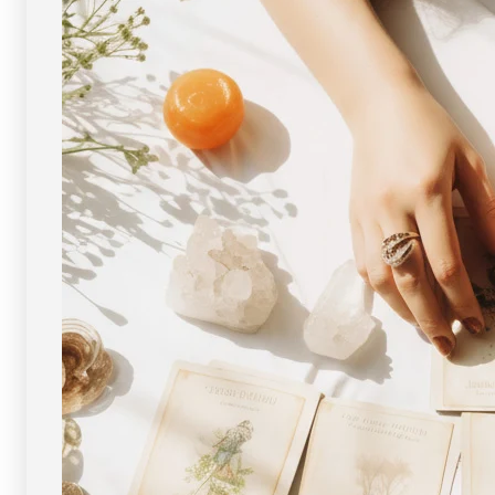
タ
タ
ン)
ン)
ブ
ブ
レ
レ
ス
ス
レ
レ
ッ
ッ
ト
ト
14mm
14mm
玉
玉
No.14
No.14
（鑑
（鑑
別
別
書
書
付）
付）
[
[
画
画
像
像
現
現
物・
物・