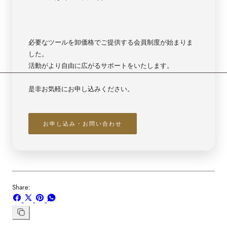
ブ
ブ
ル
ル
ー
ー
必要なツールを卸価格でご提供する会員制度が始まりま
【6559】
【6559】
した。
活動がより自由に広がるサポートをいたします。
是非お気軽にお申し込みください。
お申し込み・お問い合わせ
Share:
Facebook
X
ボ
WhatsApp
で
で
ー
で
シ
共
ド
共
リ