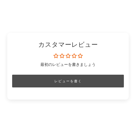
ン
ェ
有
「Pinterest」
有
ク
ア
す
の
す
を
す
る
ピ
る
コ
る
ン
ピ
ー
カスタマーレビュー
最初のレビューを書きましょう
レビューを書く