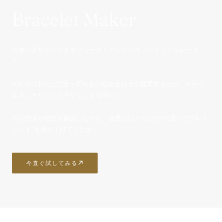
Bracelet Maker
自由にデザインできるパワーストーンブレスレットシミュレータ
ー。
AIが今のあなたに合う石や色の組み合わせを提案するほか、１から
自由にオリジナルデザインも可能です。
石の意味や相性を確認しながら、世界にひとつだけの“護りのブレス
レット”を創り上げてください。
今直ぐ試してみる