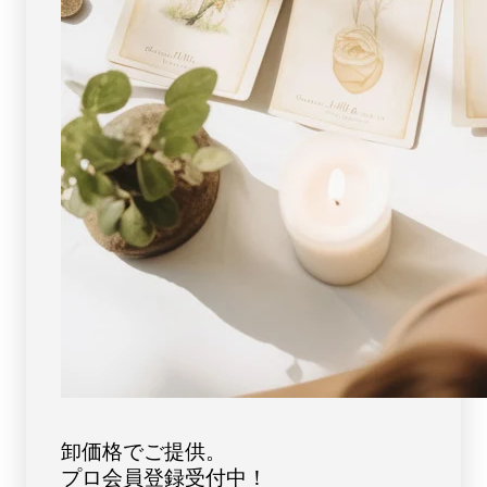
一
一
点
点
物
物
]
]
パ
パ
ワ
ワ
ー
ー
ス
ス
ト
ト
ー
ー
ン
ン
天
天
然
然
石
石
FORESTBLUE
FORESTBLUE
フ
フ
ォ
ォ
レ
レ
卸価格でご提供。
ス
ス
プロ会員登録受付中！
ト
ト