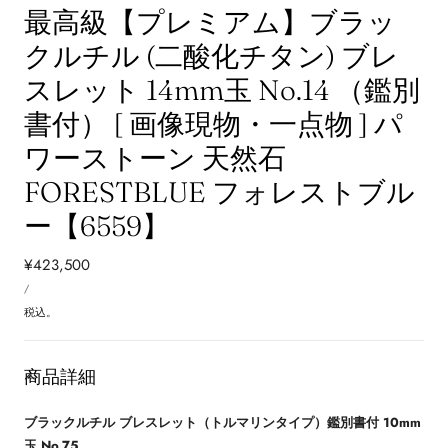
最高級【プレミアム】ブラッ
クルチル (二酸化チタン) ブレ
スレット 14mm玉 No.14 （鑑別
書付） [ 画像現物・一点物 ] パ
ワーストーン 天然石
FORESTBLUE フォレストブル
ー【6559】
通
¥423,500
単
常
あ
/
価
た
価
り
税込。
格
商品詳細
ブラックルチル ブレスレット（トルマリンタイプ）鑑別書付 10mm
玉 No.75