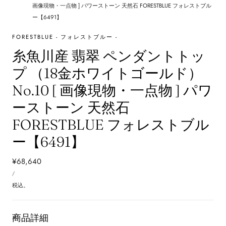
画像現物・一点物 ] パワーストーン 天然石 FORESTBLUE フォレストブル
ー【6491】
FORESTBLUE - フォレストブルー -
糸魚川産 翡翠 ペンダントトッ
プ （18金ホワイトゴールド）
No.10 [ 画像現物・一点物 ] パワ
ーストーン 天然石
FORESTBLUE フォレストブル
ー【6491】
通
¥68,640
単
常
あ
/
価
た
価
り
税込。
格
商品詳細