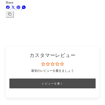
Share:
Facebook
X
ボ
WhatsApp
で
で
ー
で
シ
共
ド
共
リ
ン
ェ
有
「Pinterest」
有
ク
ア
す
の
す
を
す
る
ピ
る
コ
る
ン
ピ
ー
カスタマーレビュー
最初のレビューを書きましょう
レビューを書く