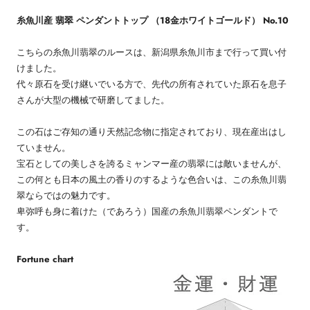
糸魚川産 翡翠 ペンダントトップ （18金ホワイトゴールド） No.10
こちらの糸魚川翡翠のルースは、新潟県糸魚川市まで行って買い付
けました。
代々原石を受け継いでいる方で、先代の所有されていた原石を息子
さんが大型の機械で研磨してました。
この石はご存知の通り天然記念物に指定されており、現在産出はし
ていません。
宝石としての美しさを誇るミャンマー産の翡翠には敵いませんが、
この何とも日本の風土の香りのするような色合いは、この糸魚川翡
翠ならではの魅力です。
卑弥呼も身に着けた（であろう）国産の糸魚川翡翠ペンダントで
す。
Fortune chart