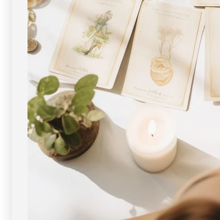
像
像
現
現
物・
物・
一
一
点
点
物
物
]
]
パ
パ
ワ
ワ
ー
ー
ス
ス
ト
ト
ー
ー
ン
ン
天
天
然
然
石
石
FORESTBLUE
FORESTBLUE
フ
フ