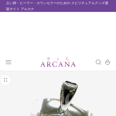
占い師・ヒーラー・カウンセラーのための スピリチュアルグッズ通
テンツにスキップ
販サイト アルカナ
カ
ー
ト