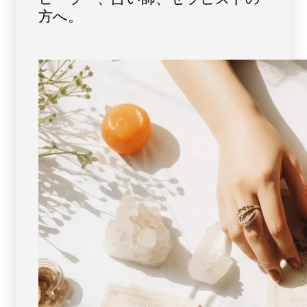
ン
ン
方へ。
ダ
ダ
ン
ン
ト
ト
ト
ト
ッ
ッ
プ
プ
（18
（18
金
金
ホ
ホ
ワ
ワ
イ
イ
ト
ト
ゴ
ゴ
ー
ー
ル
ル
ド）
ド）
No.10
No.10
[
[
画
画