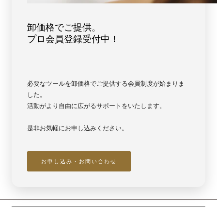
ォ
ォ
レ
レ
ス
ス
卸価格でご提供。
ト
ト
プロ会員登録受付中！
ブ
ブ
ル
ル
ー
ー
【6491】
【6491】
必要なツールを卸価格でご提供する会員制度が始まりま
した。
活動がより自由に広がるサポートをいたします。
是非お気軽にお申し込みください。
お申し込み・お問い合わせ