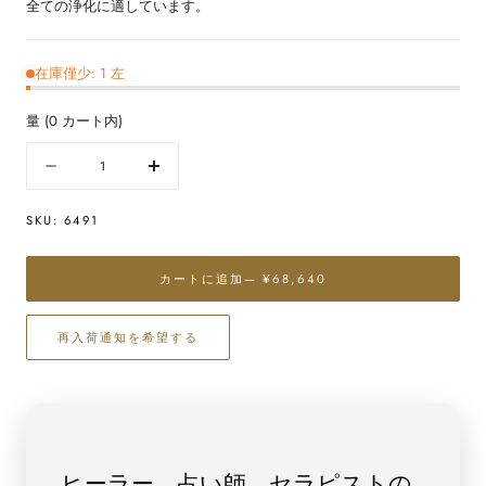
全ての浄化に適しています。
在庫僅少: 1 左
量
(
0
カート内)
量
数
数
量
量
SKU:
6491
を
を
減
増
ら
や
カートに追加
— ¥68,640
す
す
糸
糸
再入荷通知を希望する
魚
魚
川
川
産
産
翡
翡
翠
翠
ペ
ペ
ヒーラー、占い師、セラピストの