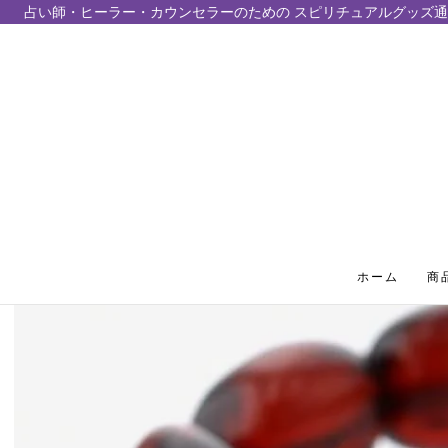
占い師・ヒーラー・カウンセラーのための スピリチュアルグッズ通
テンツにスキップ
ホーム
商