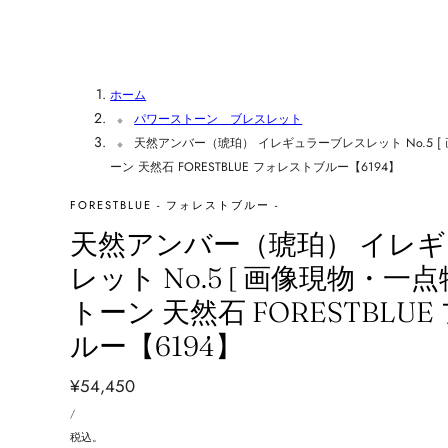
ホーム
パワーストーン ブレスレット
天然アンバー（琥珀） イレギュラーブレスレット No.5 [
ーン 天然石 FORESTBLUE フォレストブルー【6194】
FORESTBLUE - フォレストブルー -
天然アンバー（琥珀） イレ
レット No.5 [ 画像現物・一点
トーン 天然石 FORESTBLU
ルー【6194】
通
¥54,450
単
常
あ
/
価
た
価
り
税込。