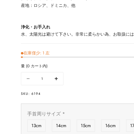
産地：ロシア、ドミニカ、他
浄化・お手入れ
水、太陽光は避けて下さい。非常に柔らかい為、お取扱に
在庫僅少: 1 左
量
(
0
カート内)
量
数
数
量
量
SKU:
6194
を
を
減
増
ら
や
手首周りサイズ
*
す
す
天
天
13cm
14cm
15cm
16cm
1
然
然