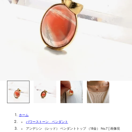
1
/
4
ホーム
パワーストーン ペンダント
アンデシン （レッド） ペンダントトップ （18金） No.7 [ 画像現