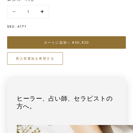
量
数
数
量
量
SKU:
6171
を
を
減
増
ら
や
カートに追加
— ¥50,820
す
す
ア
ア
再入荷通知を希望する
ン
ン
デ
デ
シ
シ
ン
ン
（レ
（レ
ッ
ッ
ヒーラー、占い師、セラピストの
ド）
ド）
方へ。
ペ
ペ
ン
ン
ダ
ダ
ン
ン