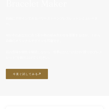
Bracelet Maker
自由にデザインできるパワーストーンブレスレットシミュレータ
ー。
AIが今のあなたに合う石や色の組み合わせを提案するほか、１から
自由にオリジナルデザインも可能です。
石の意味や相性を確認しながら、世界にひとつだけの“護りのブレス
レット”を創り上げてください。
今直ぐ試してみる