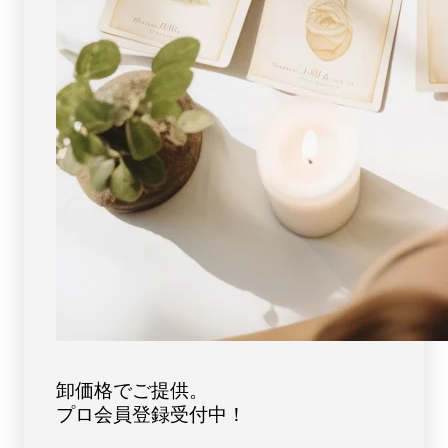
ト
ト
ー
ー
ン
ン
天
天
然
然
石
石
FORESTBLUE
FORESTBLUE
フ
フ
ォ
ォ
レ
レ
ス
ス
ト
ト
ブ
ブ
ル
ル
ー
ー
【6171】
【6171】
卸価格でご提供。
プロ会員登録受付中！