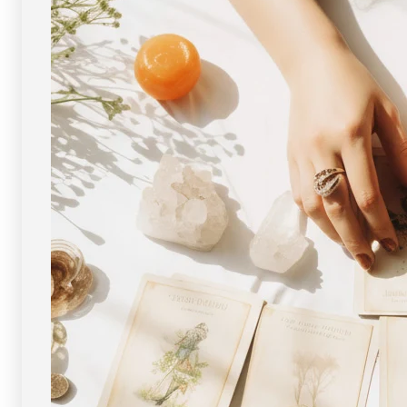
ト
ト
ト
ト
ッ
ッ
プ
プ
（18
（18
金）
金）
No.7
No.7
[
[
画
画
像
像
現
現
物・
物・
一
一
点
点
物
物
]
]
パ
パ
ワ
ワ
ー
ー
ス
ス