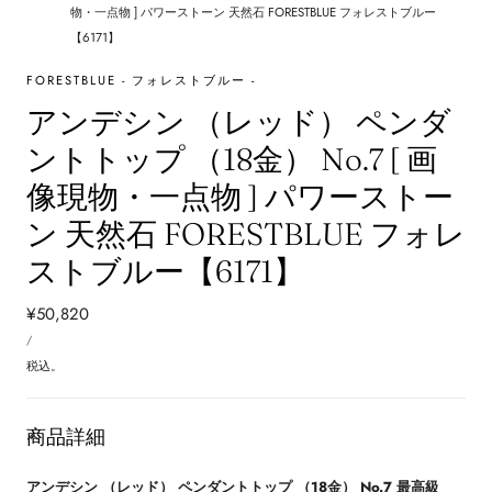
物・一点物 ] パワーストーン 天然石 FORESTBLUE フォレストブルー
【6171】
FORESTBLUE - フォレストブルー -
アンデシン （レッド） ペンダ
ントトップ （18金） No.7 [ 画
像現物・一点物 ] パワーストー
ン 天然石 FORESTBLUE フォレ
ストブルー【6171】
通
¥50,820
単
常
あ
/
価
た
価
り
税込。
格
商品詳細
アンデシン （レッド） ペンダントトップ （18金） No.7 最高級