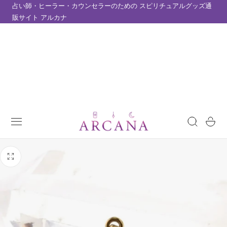
占い師・ヒーラー・カウンセラーのための スピリチュアルグッズ通
テンツにスキップ
販サイト アルカナ
カ
ー
ト