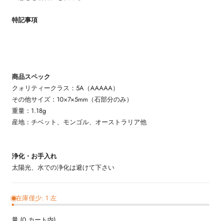
特記事項
商品スペック
クォリティークラス：5A（AAAAA）
その他サイズ：10×7×5mm（石部分のみ）
重量：1.18g
産地：チベット、モンゴル、オーストラリア他
浄化・お手入れ
太陽光、水での浄化は避けて下さい
在庫僅少: 1 左
量
(
0
カート内)