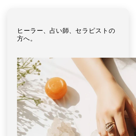
ロ
ロ
ベ
ベ
リ
リ
ー
ー
ク
ク
ヒーラー、占い師、セラピストの
ォ
ォ
方へ。
ー
ー
ツ
ツ
（ス
（ス
ー
ー
パ
パ
ー
ー
セ
セ
ブ
ブ
ン）
ン）
ペ
ペ
ン
ン
ダ
ダ
ン
ン
ト
ト