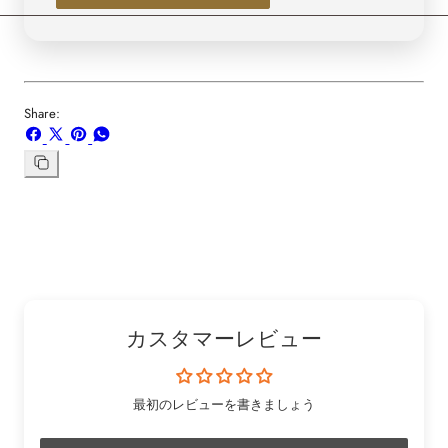
ブ
ブ
ル
ル
ー
ー
【5734】
【5734】
Share:
Facebook
X
ボ
WhatsApp
で
で
ー
で
シ
共
ド
共
リ
ン
ェ
有
「Pinterest」
有
ク
ア
す
の
す
を
す
る
ピ
る
コ
る
ン
ピ
ー
カスタマーレビュー
最初のレビューを書きましょう