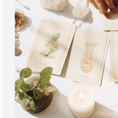
ト
ト
ッ
ッ
プ
プ
（18
（18
金
金
イ
イ
エ
エ
ロ
ロ
ー
ー
ゴ
ゴ
ー
ー
ル
ル
ド）
ド）
No.52
No.52
[
[
画
画
像
像
現
現
物・
物・
一
一