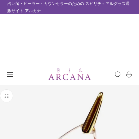
占い師・ヒーラー・カウンセラーのための スピリチュアルグッズ通
テンツにスキップ
販サイト アルカナ
カ
ー
ト