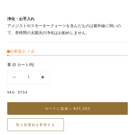
浄化・お手入れ
アメジストやスモーキークォーツを含んだものは紫外線に弱いの
で、長時間の太陽光の浄化はお勧めしません。
在庫僅少: 1 左
量
(
0
カート内)
量
数
数
量
量
SKU:
5734
を
を
減
増
ら
や
カートに追加
— ¥57,200
す
す
ス
ス
再入荷通知を希望する
ト
ト