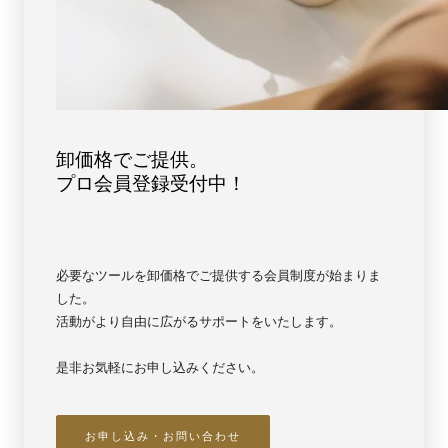
点
点
物
物
]
]
パ
パ
ワ
ワ
ー
ー
ス
ス
卸価格でご提供。
ト
ト
プロ会員登録受付中！
ー
ー
ン
ン
天
天
然
然
必要なツールを卸価格でご提供する会員制度が始まりま
石
石
した。
FORESTBLUE
FORESTBLUE
活動がより自由に広がるサポートをいたします。
フ
フ
ォ
ォ
是非お気軽にお申し込みください。
レ
レ
ス
ス
ト
ト
お申し込み・お問い合わせ