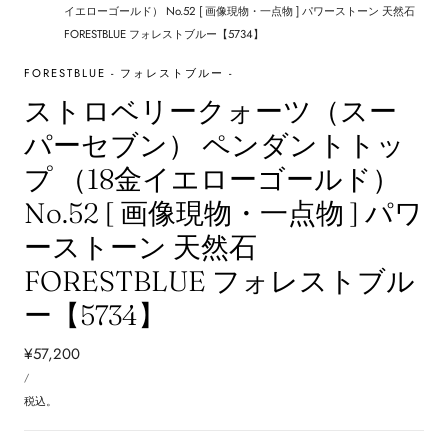
イエローゴールド） No.52 [ 画像現物・一点物 ] パワーストーン 天然石
FORESTBLUE フォレストブルー【5734】
FORESTBLUE - フォレストブルー -
ストロベリークォーツ（スー
パーセブン） ペンダントトッ
プ （18金イエローゴールド）
No.52 [ 画像現物・一点物 ] パワ
ーストーン 天然石
FORESTBLUE フォレストブル
ー【5734】
通
¥57,200
単
常
あ
/
価
た
価
り
税込。
格