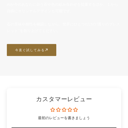
AIが今のあなたに合う石や色の組み合わせを提案するほか、１から
自由にオリジナルデザインも可能です。
石の意味や相性を確認しながら、世界にひとつだけの“護りのブレス
レット”を創り上げてください。
今直ぐ試してみる
カスタマーレビュー
最初のレビューを書きましょう