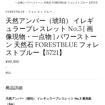
一点物 ] パワーストーン 天然石 FORESTBLUE フォレストブルー【5721】
FORESTBLUE - フォレストブルー -
天然アンバー（琥珀） イレギ
ュラーブレスレット No.3 [ 画
像現物・一点物 ] パワーストー
ン 天然石 FORESTBLUE フォレ
ストブルー【5721】
通
¥49,500
単
常
あ
/
価
た
価
り
税込。
格
商品詳細
天然アンバー（琥珀） イレギュラーブレスレット No.3 最高級
（5A）