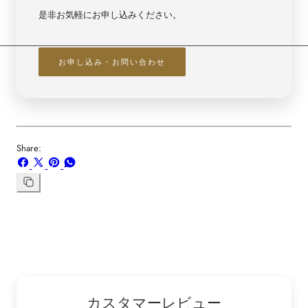
是非お気軽にお申し込みください。
お申し込み・お問い合わせ
Share:
Facebook
X
ボ
WhatsApp
で
で
ー
で
シ
共
ド
共
リ
ン
ェ
有
「Pinterest」
有
ク
ア
す
の
す
を
す
る
ピ
る
コ
る
ン
ピ
ー
カスタマーレビュー