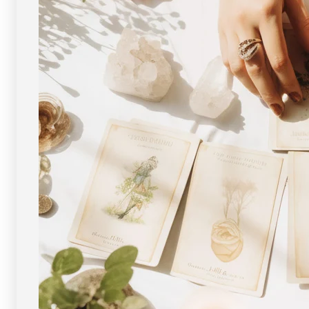
一
一
点
点
物
物
]
]
パ
パ
ワ
ワ
ー
ー
ス
ス
ト
ト
ー
ー
ン
ン
天
天
然
然
石
石
FORESTBLUE
FORESTBLUE
フ
フ
ォ
ォ
レ
レ
ス
ス
ト
ト