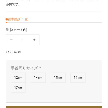
必要です。
在庫僅少: 1 左
量
(
0
カート内)
量
数
数
量
量
SKU:
5721
を
を
減
増
ら
や
手首周りサイズ
*
す
す
天
天
13cm
14cm
15cm
16cm
然
然
ア
ア
17cm
ン
ン
バ
バ
ー
ー