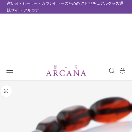
占い師・ヒーラー・カウンセラーのための スピリチュアルグッズ通
テンツにスキップ
販サイト アルカナ
カ
ー
ト