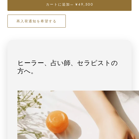
（琥
（琥
カートに追加
— ¥49,500
珀）
珀）
イ
イ
再入荷通知を希望する
レ
レ
ギ
ギ
ュ
ュ
ラ
ラ
ー
ー
ブ
ブ
ヒーラー、占い師、セラピストの
レ
レ
方へ。
ス
ス
レ
レ
ッ
ッ
ト
ト
No.3
No.3
[
[
画
画
像
像
現
現
物・
物・