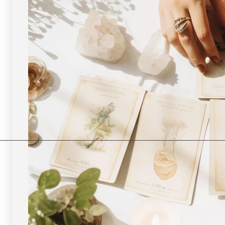
現
現
物・
物・
一
一
点
点
物
物
]
]
パ
パ
ワ
ワ
ー
ー
ス
ス
ト
ト
ー
ー
ン
ン
天
天
然
然
石
石
FORESTBLUE
FORESTBLUE
フ
フ
ォ
ォ
レ
レ