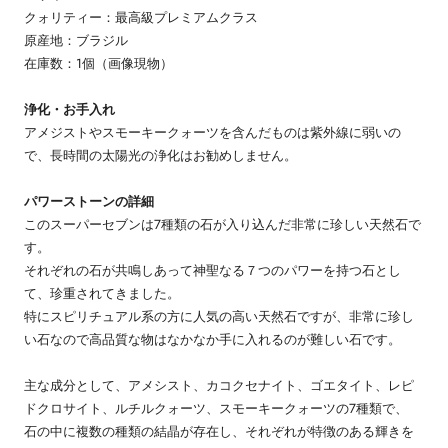
クォリティー：最高級プレミアムクラス
原産地：ブラジル
在庫数：1個（画像現物）
浄化・お手入れ
アメジストやスモーキークォーツを含んだものは紫外線に弱いの
で、長時間の太陽光の浄化はお勧めしません。
パワーストーンの詳細
このスーパーセブンは7種類の石が入り込んだ非常に珍しい天然石で
す。
それぞれの石が共鳴しあって神聖なる７つのパワーを持つ石とし
て、珍重されてきました。
特にスピリチュアル系の方に人気の高い天然石ですが、非常に珍し
い石なので高品質な物はなかなか手に入れるのが難しい石です。
主な成分として、アメシスト、カコクセナイト、ゴエタイト、レピ
ドクロサイト、ルチルクォーツ、スモーキークォーツの7種類で、
石の中に複数の種類の結晶が存在し、それぞれが特徴のある輝きを