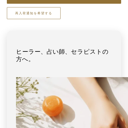
ム】
ム】
ス
ス
再入荷通知を希望する
ー
ー
パ
パ
ー
ー
セ
セ
ブ
ブ
ン
ン
ヒーラー、占い師、セラピストの
ブ
ブ
方へ。
レ
レ
ス
ス
レ
レ
ッ
ッ
ト
ト
10mm
10mm
玉
玉
No.17
No.17
[
[
画
画
像
像