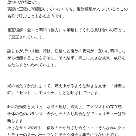
放つのが特徴です。
実際は正確に7種類入っていなくても、複数種類が入っているとこの
名称で呼ぶこともあるようです。
相互理解（愛）と調和（協力）を示唆してくれる意味合いの石とし
て重宝されています。
誰しもが持つ才能、特技、性格など複数の要素が、互いに調和しな
がら機能することを示唆し、その結果、持主に大きな成果、成功を
もたらすといわれています。
光の当たりかたによって、燃え上がるような輝きを見せ、「神聖な
灯」「セントエルモスの火」などと呼ばれています。
針の種類数と入り方、水晶の種類、透明度、アメジストの存在感、
全体の色のバランス、希少な石の入り具合などでクォリティーは判
断します。
小さなサイズの中に、複数の石が混ざり合う・・・そんな高いクォ
リティーのスーパーセブンに出会う機会は非常に少ない石です。