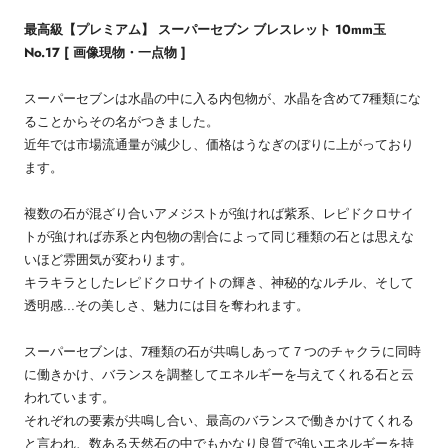
最高級【プレミアム】 スーパーセブン ブレスレット 10mm玉
No.17 [ 画像現物・一点物 ]
スーパーセブンは水晶の中に入る内包物が、水晶を含めて7種類にな
ることからその名がつきました。
近年では市場流通量が減少し、価格はうなぎのぼりに上がっており
ます。
複数の石が混ざり合いアメジストが強ければ紫系、レピドクロサイ
トが強ければ赤系と内包物の割合によって同じ種類の石とは思えな
いほど雰囲気が変わります。
キラキラとしたレピドクロサイトの輝き、神秘的なルチル、そして
透明感…その美しさ、魅力には目を奪われます。
スーパーセブンは、7種類の石が共鳴しあって７つのチャクラに同時
に働きかけ、バランスを調整してエネルギーを与えてくれる石と云
われています。
それぞれの要素が共鳴し合い、最高のバランスで働きかけてくれる
と言われ、数ある天然石の中でもかなり良質で強いエネルギーを持