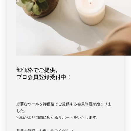
ス
ス
ト
ト
ブ
ブ
ル
ル
ー
ー
【5679】
【5679】
卸価格でご提供。
プロ会員登録受付中！
必要なツールを卸価格でご提供する会員制度が始まりま
した。
活動がより自由に広がるサポートをいたします。
是非お気軽にお申し込みください。