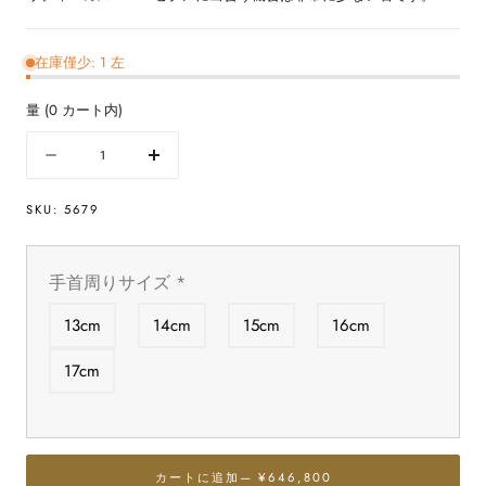
在庫僅少: 1 左
量
(
0
カート内)
量
数
数
量
量
SKU:
5679
を
を
減
増
ら
や
手首周りサイズ
*
す
す
最
最
13cm
14cm
15cm
16cm
高
高
級
級
17cm
【プ
【プ
レ
レ
ミ
ミ
ア
ア
カートに追加
— ¥646,800