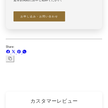
お申し込み・お問い合わせ
Share:
Facebook
X
ボ
WhatsApp
で
で
ー
で
シ
共
ド
共
リ
ン
ェ
有
「Pinterest」
有
ク
ア
す
の
す
を
す
る
ピ
る
コ
る
ン
ピ
ー
カスタマーレビュー