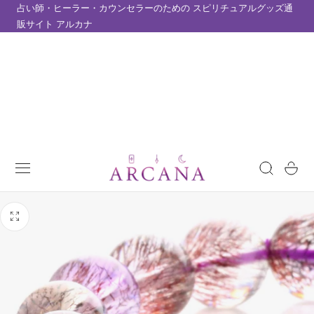
占い師・ヒーラー・カウンセラーのための スピリチュアルグッズ通
テンツにスキップ
販サイト アルカナ
カ
ー
ト