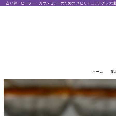
占い師・ヒーラー・カウンセラーのための スピリチュアルグッズ通
テンツにスキップ
ホーム
商