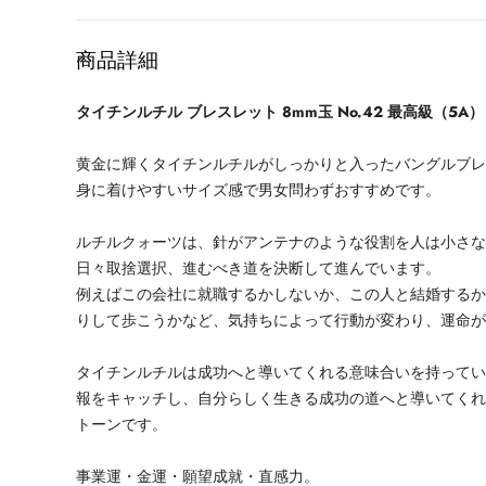
格
商品詳細
タイチンルチル ブレスレット 8mm玉 No.42 最高級（5A）
黄金に輝くタイチンルチルがしっかりと入ったバングルブ
身に着けやすいサイズ感で男女問わずおすすめです。
ルチルクォーツは、針がアンテナのような役割を人は小さ
日々取捨選択、進むべき道を決断して進んでいます。
例えばこの会社に就職するかしないか、この人と結婚する
りして歩こうかなど、気持ちによって行動が変わり、運命
タイチンルチルは成功へと導いてくれる意味合いを持って
報をキャッチし、自分らしく生きる成功の道へと導いてく
トーンです。
事業運・金運・願望成就・直感力。