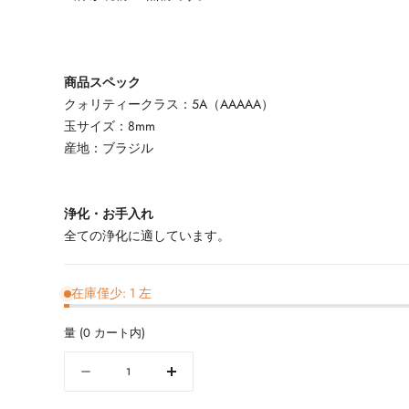
商品スペック
クォリティークラス：5A（AAAAA）
玉サイズ：8mm
産地：ブラジル
浄化・お手入れ
全ての浄化に適しています。
在庫僅少: 1 左
量
(
0
カート内)
量
数
数
量
量