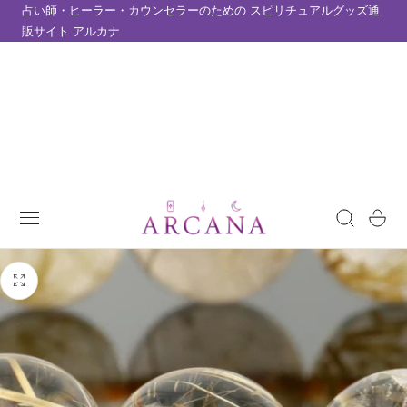
占い師・ヒーラー・カウンセラーのための スピリチュアルグッズ通
テンツにスキップ
販サイト アルカナ
カ
ー
ト