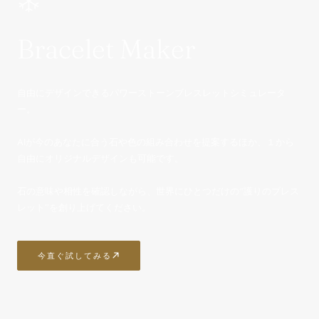
Bracelet Maker
自由にデザインできるパワーストーンブレスレットシミュレータ
ー。
AIが今のあなたに合う石や色の組み合わせを提案するほか、１から
自由にオリジナルデザインも可能です。
石の意味や相性を確認しながら、世界にひとつだけの“護りのブレス
レット”を創り上げてください。
今直ぐ試してみる