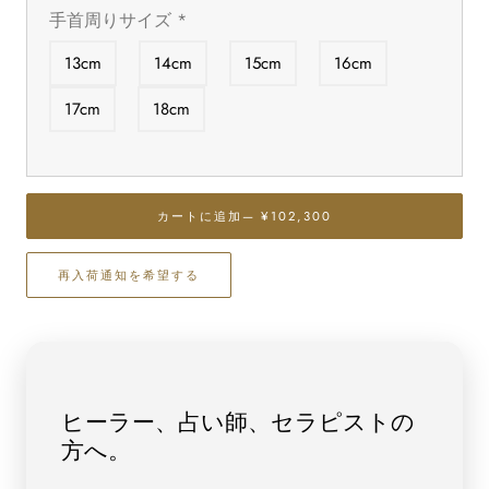
ら
や
手首周りサイズ
*
す
す
タ
タ
13cm
14cm
15cm
16cm
イ
イ
チ
チ
17cm
18cm
ン
ン
ル
ル
チ
チ
ル
ル
カートに追加
— ¥102,300
ブ
ブ
レ
レ
再入荷通知を希望する
ス
ス
レ
レ
ッ
ッ
ト
ト
10mm
10mm
玉
玉
ヒーラー、占い師、セラピストの
No.36
No.36
方へ。
[
[
画
画