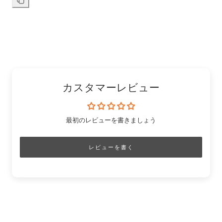
シ
共
ド
共
リ
ン
ェ
有
「Pinterest」
有
ク
ア
す
の
す
を
す
る
ピ
る
コ
る
ン
ピ
ー
カスタマーレビュー
最初のレビューを書きましょう
レビューを書く