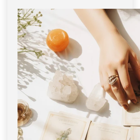
像
像
現
現
物・
物・
一
一
点
点
物
物
]
]
パ
パ
ワ
ワ
ー
ー
ス
ス
ト
ト
ー
ー
ン
ン
天
天
然
然
石
石
FORESTBLUE
FORESTBLUE
フ
フ
ォ
ォ