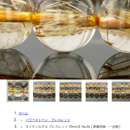
1
/
6
ホーム
パワーストーン ブレスレット
タイチンルチル ブレスレット 10mm玉 No.36 [ 画像現物・一点物 ]