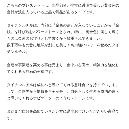
こちらのブレスレットは、水晶部分が非常に透明で美しい黄金色の
金針が沢山入っている上品で気品があるタイプです。
タイチンルチルは、内部に『金色の線』が入っていることから『金
銭』を呼び込むパワーストーンとされ、特に、黄金色に美しく輝く
ものは金運のお守りとして古くから珍重されてきました。
数千万年もの昔に地球が創った美しくも力強いパワーを秘めたタイ
チンルチル。
金運や事業運を高める事は元より、集中力を高め、精神力を強化し
てくれる天然石の王様です。
タイチンルチルは成功へと導いてくれる意味合いを持っています。
して、自然界から情報をキャッチし、自分らしく生きる成功の道へ
と導いてくれるナビゲーターのようなストーンです。
まだまだ自分を高めていきたい方に是非お付けいただきたい商品で
す。