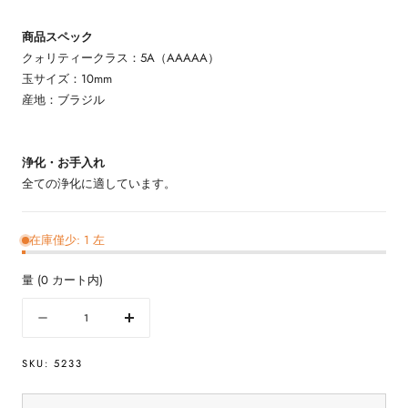
商品スペック
クォリティークラス：5A（AAAAA）
玉サイズ：10mm
産地：ブラジル
浄化・お手入れ
全ての浄化に適しています。
在庫僅少: 1 左
量
(
0
カート内)
量
数
数
量
量
SKU:
5233
を
を
減
増