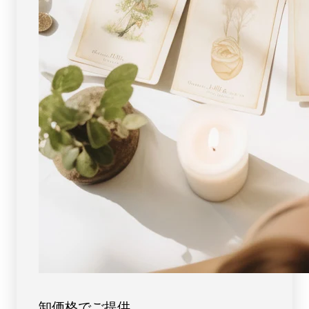
レ
レ
ス
ス
ト
ト
ブ
ブ
ル
ル
ー
ー
【5233】
【5233】
卸価格でご提供。