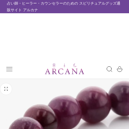
占い師・ヒーラー・カウンセラーのための スピリチュアルグッズ通
テンツにスキップ
販サイト アルカナ
カ
ー
ト