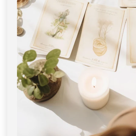
FORESTBLUE
FORESTBLUE
フ
フ
ォ
ォ
レ
レ
ス
ス
ト
ト
ブ
ブ
ル
ル
ー
ー