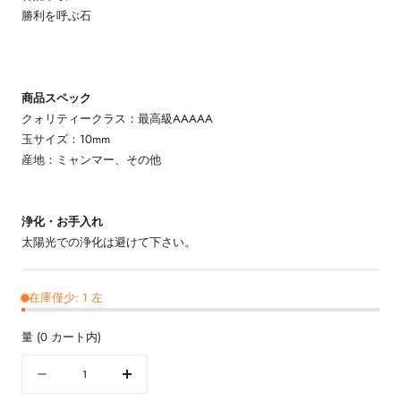
勝利を呼ぶ石
商品スペック
クォリティークラス：最高級AAAAA
玉サイズ：10mm
産地：ミャンマー、その他
浄化・お手入れ
太陽光での浄化は避けて下さい。
在庫僅少: 1 左
量
(
0
カート内)
量
数
数