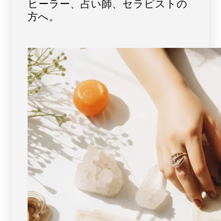
ヒーラー、占い師、セラピストの
5A
5A
[
[
方へ。
画
画
像
像
現
現
物・
物・
一
一
点
点
物
物
]
]
パ
パ
ワ
ワ
ー
ー
ス
ス
ト
ト
ー
ー
ン
ン
天
天
然
然
石
石