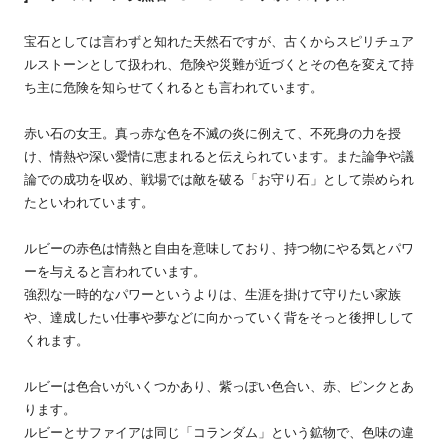
宝石としては言わずと知れた天然石ですが、古くからスピリチュア
ルストーンとして扱われ、危険や災難が近づくとその色を変えて持
ち主に危険を知らせてくれるとも言われています。
赤い石の女王。真っ赤な色を不滅の炎に例えて、不死身の力を授
け、情熱や深い愛情に恵まれると伝えられています。また論争や議
論での成功を収め、戦場では敵を破る「お守り石」として崇められ
たといわれています。
ルビーの赤色は情熱と自由を意味しており、持つ物にやる気とパワ
ーを与えると言われています。
強烈な一時的なパワーというよりは、生涯を掛けて守りたい家族
や、達成したい仕事や夢などに向かっていく背をそっと後押しして
くれます。
ルビーは色合いがいくつかあり、紫っぽい色合い、赤、ピンクとあ
ります。
ルビーとサファイアは同じ「コランダム」という鉱物で、色味の違