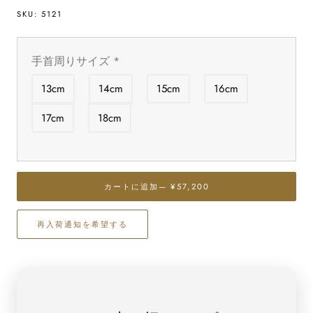
量
量
SKU:
5121
を
を
減
増
ら
や
手首周りサイズ
*
す
す
ル
ル
13cm
14cm
15cm
16cm
ビ
ビ
ー
ー
17cm
18cm
ブ
ブ
レ
レ
ス
ス
レ
レ
カートに追加
— ¥57,200
ッ
ッ
ト
ト
再入荷通知を希望する
10mm
10mm
玉
玉
No.23
No.23
最
最
高
高
級
級