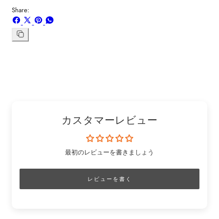
Share:
Facebook
X
ボ
WhatsApp
で
で
ー
で
シ
共
ド
共
リ
ン
ェ
有
「Pinterest」
有
ク
ア
す
の
す
を
す
る
ピ
る
コ
る
ン
ピ
ー
カスタマーレビュー
最初のレビューを書きましょう
レビューを書く