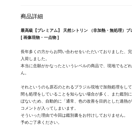
格
商品詳細
最高級【プレミアム】 天然シトリン （非加熱・無処理）ブレスレ
[ 画像現物・一点物 ]
長年多くの方からお問い合わせをいただいておりました、
入荷しました。
本当に念願がかなったというレベルの商品で、現地でもど
ん。
それというのも原石のとれるブラジル現地で加熱処理をし
間も処理をしていることを知らない場合が多く、また鑑別
ぼないため、自動的に「通常、色の改善を目的とした過熱
コメントが入ってしまいます。
そういった理由で今回は鑑別書をお付けしておりません。
予めご了承ください。