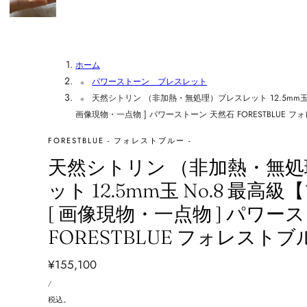
ホーム
パワーストーン ブレスレット
天然シトリン （非加熱・無処理）ブレスレット 12.5mm玉 
画像現物・一点物 ] パワーストーン 天然石 FORESTBLUE フ
FORESTBLUE - フォレストブルー -
天然シトリン （非加熱・無
ット 12.5mm玉 No.8 最
[ 画像現物・一点物 ] パワー
FORESTBLUE フォレストブ
通
¥155,100
単
常
あ
/
価
た
価
り
税込。