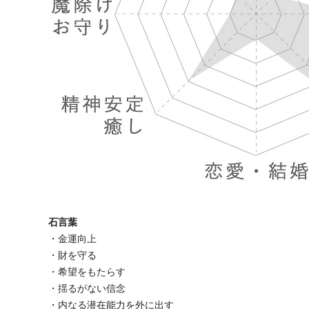
石言葉
・金運向上
・財を守る
・希望をもたらす
・揺るがない信念
・内なる潜在能力を外に出す