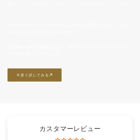
自由にデザインできるパワーストーンブレスレットシミュレータ
ー。
AIが今のあなたに合う石や色の組み合わせを提案するほか、１から
自由にオリジナルデザインも可能です。
石の意味や相性を確認しながら、世界にひとつだけの“護りのブレス
レット”を創り上げてください。
今直ぐ試してみる
カスタマーレビュー