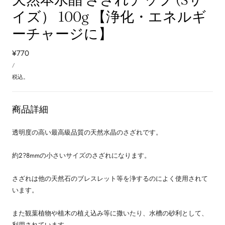
イズ） 100g 【浄化・エネルギ
ーチャージに】
通
¥770
単
常
あ
/
価
た
価
り
税込。
格
商品詳細
透明度の高い最高級品質の天然水晶のさざれです。
約2?8mmの小さいサイズのさざれになります。
さざれは他の天然石のブレスレット等を浄するのによく使用されて
います。
また観葉植物や植木の植え込み等に撒いたり、水槽の砂利として、
利用されています。