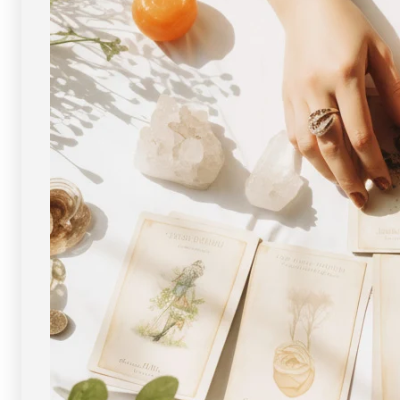
100g
100g
【浄
【浄
化・
化・
エ
エ
ネ
ネ
ル
ル
ギ
ギ
ー
ー
チ
チ
ャ
ャ
ー
ー
ジ
ジ
に】
に】