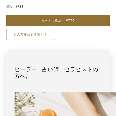
量
量
SKU:
3928
を
を
減
増
ら
や
カートに追加
— ¥770
す
す
天
天
再入荷通知を希望する
然
然
本
本
水
水
晶
晶
さ
さ
ざ
ざ
ヒーラー、占い師、セラピストの
れ
れ
方へ。
チ
チ
ッ
ッ
プ
プ
(S
(S
サ
サ
イ
イ
ズ）
ズ）