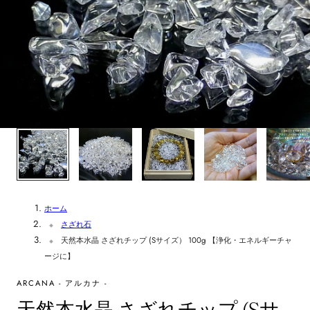
1
/
6
ホーム
さざれ石
天然本水晶 さざれチップ (Sサイズ） 100g 【浄化・エネルギーチャ
ージに】
ARCANA - アルカナ -
天然本水晶 さざれチップ (Sサ