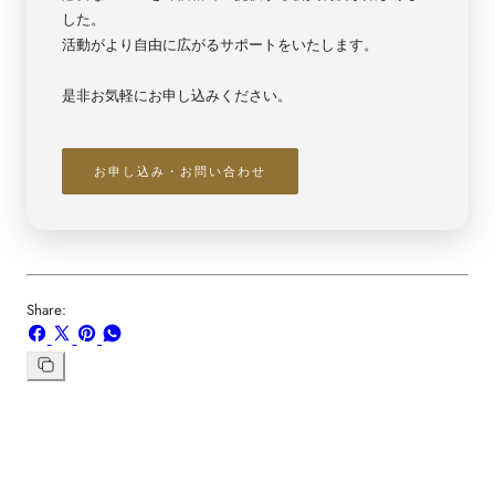
した。
活動がより自由に広がるサポートをいたします。
是非お気軽にお申し込みください。
お申し込み・お問い合わせ
Share:
Facebook
X
ボ
WhatsApp
で
で
ー
で
シ
共
ド
共
リ
ン
ェ
有
「Pinterest」
有
ク
ア
す
の
す
を
す
る
ピ
る
コ
る
ン
ピ