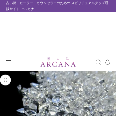
占い師・ヒーラー・カウンセラーのための スピリチュアルグッズ通
テンツにスキップ
販サイト アルカナ
カ
ー
ト