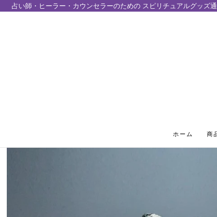
占い師・ヒーラー・カウンセラーのための スピリチュアルグッズ通
テンツにスキップ
ホーム
商