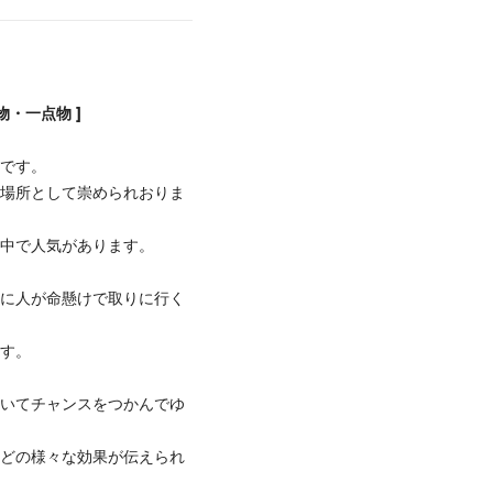
物・一点物 ]
石です。
な場所として崇められおりま
界中で人気があります。
地に人が命懸けで取りに行く
ます。
開いてチャンスをつかんでゆ
などの様々な効果が伝えられ