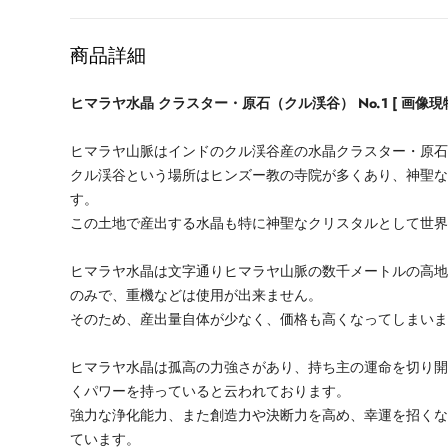
格
商品詳細
ヒマラヤ水晶 クラスター・原石（クル渓谷） No.1 [ 画像現
ヒマラヤ山脈はインドのクル渓谷産の水晶クラスター・原
クル渓谷という場所はヒンズー教の寺院が多くあり、神聖
す。
この土地で産出する水晶も特に神聖なクリスタルとして世
ヒマラヤ水晶は文字通りヒマラヤ山脈の数千メートルの高
のみで、重機などは使用が出来ません。
そのため、産出量自体が少なく、価格も高くなってしまい
ヒマラヤ水晶は孤高の力強さがあり、持ち主の運命を切り
くパワーを持っていると云われております。
強力な浄化能力、また創造力や決断力を高め、幸運を招く
ています。