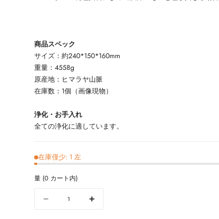
商品スペック
サイズ：約240*150*160mm
重量：4558g
原産地：ヒマラヤ山脈
在庫数：1個（画像現物）
浄化・お手入れ
全ての浄化に適しています。
在庫僅少: 1 左
量
(
0
カート内)
量
数
数
量
量