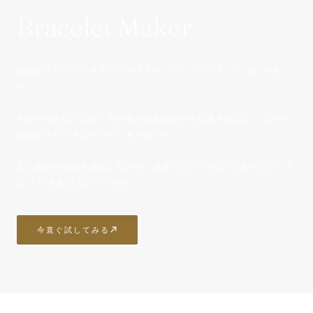
Bracelet Maker
自由にデザインできるパワーストーンブレスレットシミュレータ
ー。
AIが今のあなたに合う石や色の組み合わせを提案するほか、１から
自由にオリジナルデザインも可能です。
石の意味や相性を確認しながら、世界にひとつだけの“護りのブレス
レット”を創り上げてください。
今直ぐ試してみる