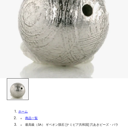
ホーム
商品一覧
最高級（5A） ギベオン隕石 [ナミビア共和国] 穴あきビーズ・バラ