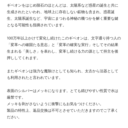
ギベオンをはじめ隕石のほとんどは、太陽系など惑星の誕生と共に
生成されたといわれ、地球上に存在しない鉱物も含まれ、惑星誕
生、太陽系誕生など、宇宙にまつわる神秘の幾つかを解く重要な鍵
となる可能性も指摘されています。
100万年以上かけて変化し続けたこのギベオンは、文字通り持つ人の
「変革への確固たる意志」と「変革の確実な実行」そしてその結果
生まれる「美しさ」を表わし、変革し続ける力の源として持主を後
押ししてくれます。
またギベオンは強力な魔除けとしても知られ、太古から法器として
も利用されたと言われています。
表面のシルバーはメッキになります。とても錆びやすい性質で水は
厳禁です。
メッキを剥がさないように衝撃にもお気をつけください。
製品の特性上、返品交換は不可とさせていただきますのでご了承く
ださい。