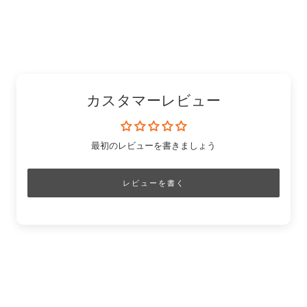
ン
ェ
有
「Pinterest」
有
ク
ア
す
の
す
を
す
る
ピ
る
コ
る
ン
ピ
ー
カスタマーレビュー
最初のレビューを書きましょう
レビューを書く