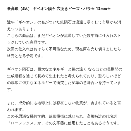
最高級（5A） ギベオン隕石 穴あきビーズ・バラ玉 12mm玉
近年「ギベオン」の名がついた鉄隕石は流通し尽くして市場から消
えつつあります。
こちらの商品は、まだギベオンが流通していた数年前に仕入れスト
ックしていた商品です。
次回の仕入れはおそらく不可能なため、現在庫を売り切りましたら
終売となる予定です。
ギベオン隕石は、巨大なエネルギーと気の遠く なるほどの長期間の
生成過程を通じて初めて生まれたと考えられており、恐ろしいほど
の非常に強力なエネルギーで衝突した変革の意味合いを持っていま
す。
また、成分的にも地球上には存在しない物質が、含まれていると言
われます。
この不思議な幾何学的、線形模様に魅せられ、高級時計の代名詞
「ローレックス」が、その文字盤に使用したこともあるそうです。