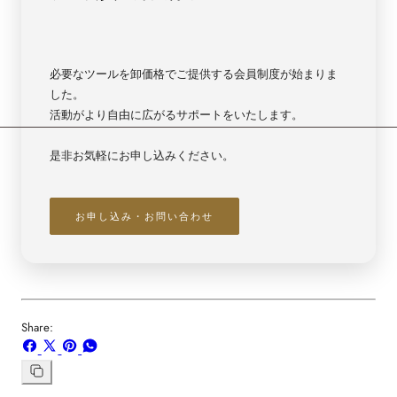
レ
レ
ス
ス
ト
ト
ブ
ブ
必要なツールを卸価格でご提供する会員制度が始まりま
ル
ル
した。
ー
ー
活動がより自由に広がるサポートをいたします。
【3588】
【3588】
是非お気軽にお申し込みください。
お申し込み・お問い合わせ
Share:
Facebook
X
ボ
WhatsApp
で
で
ー
で
シ
共
ド
共
リ