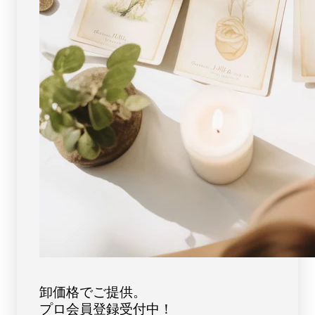
石・
石・
メ
メ
テ
テ
オ
オ
ラ
ラ
イ
イ
ト]
ト]
パ
パ
ワ
ワ
ー
ー
ス
ス
ト
ト
ー
ー
ン
ン
天
天
然
然
石
石
FORESTBLUE
FORESTBLUE
卸価格でご提供。
フ
フ
ォ
ォ
プロ会員登録受付中！