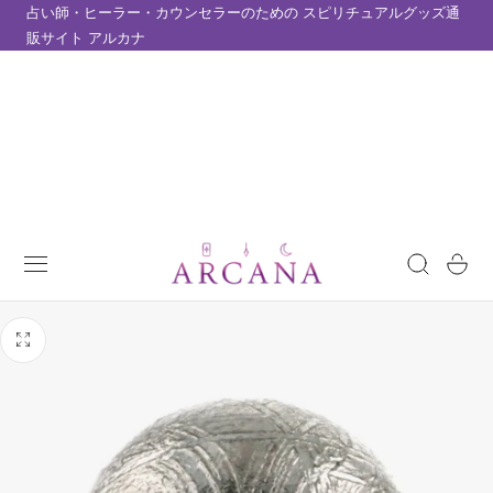
占い師・ヒーラー・カウンセラーのための スピリチュアルグッズ通
テンツにスキップ
販サイト アルカナ
カ
ー
ト