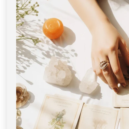
ミ
ミ
ビ
ビ
ア
ア
共
共
和
和
国]
国]
穴
穴
あ
あ
き
き
ビ
ビ
ー
ー
ズ・
ズ・
バ
バ
ラ
ラ
玉
玉
12mm
12mm
玉
玉
[鉄
[鉄
隕
隕