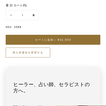
量
(
0
カート内)
量
数
数
量
量
SKU:
3588
を
を
減
増
ら
や
カートに追加
— ¥22,000
す
す
最
最
再入荷通知を希望する
高
高
級
級
（5A）
（5A）
ギ
ギ
ベ
ベ
オ
オ
ヒーラー、占い師、セラピストの
ン
ン
方へ。
隕
隕
石
石
[ナ
[ナ