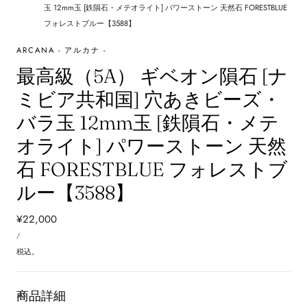
玉 12mm玉 [鉄隕石・メテオライト] パワーストーン 天然石 FORESTBLUE
フォレストブルー【3588】
ARCANA - アルカナ -
最高級（5A） ギベオン隕石 [ナ
ミビア共和国] 穴あきビーズ・
バラ玉 12mm玉 [鉄隕石・メテ
オライト] パワーストーン 天然
石 FORESTBLUE フォレストブ
ルー【3588】
通
¥22,000
単
常
あ
/
価
た
価
り
税込。
格
商品詳細