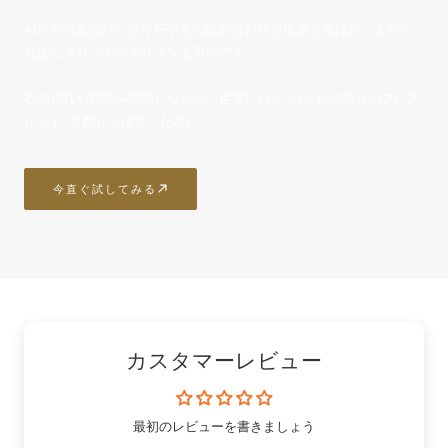
AIが今のあなたに合う石や色の組み合わせを提案するほか、１から
自由にオリジナルデザインも可能です。
石の意味や相性を確認しながら、世界にひとつだけの“護りのブレス
レット”を創り上げてください。
今直ぐ試してみる
カスタマーレビュー
最初のレビューを書きましょう