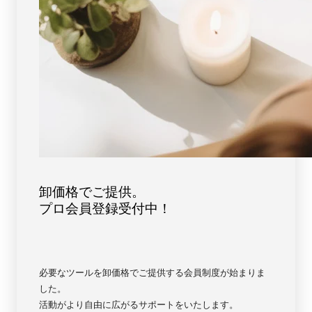
フ
フ
ォ
ォ
レ
レ
ス
ス
ト
ト
ブ
ブ
ル
ル
ー
ー
【3576】
【3576】
卸価格でご提供。
プロ会員登録受付中！
必要なツールを卸価格でご提供する会員制度が始まりま
した。
活動がより自由に広がるサポートをいたします。