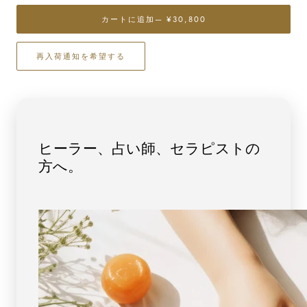
（ベ
（ベ
カートに追加
— ¥30,800
ビ
ビ
ー
ー
再入荷通知を希望する
ピ
ピ
ン
ン
ク）
ク）
ブ
ブ
レ
レ
ス
ス
ヒーラー、占い師、セラピストの
レ
レ
方へ。
ッ
ッ
ト
ト
8mm
8mm
玉
玉
No.16
No.16
最
最
高
高
級
級
5A
5A
[
[