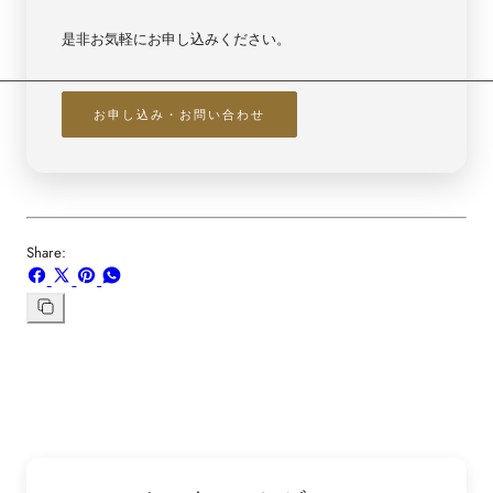
是非お気軽にお申し込みください。
お申し込み・お問い合わせ
Share:
Facebook
X
ボ
WhatsApp
で
で
ー
で
シ
共
ド
共
リ
ン
ェ
有
「Pinterest」
有
ク
ア
す
の
す
を
す
る
ピ
る
コ
る
ン
ピ
ー