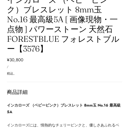
ク）ブレスレット 8mm玉
No.16 最高級5A [ 画像現物・一
点物 ] パワーストーン 天然石
FORESTBLUE フォレストブル
ー【3576】
通
¥30,800
単
常
あ
/
価
た
価
り
税込。
格
商品詳細
インカローズ （ベビーピンク）ブレスレット 8mm玉 No.16 最高級
5A
インカローズには、情熱的なチェリーピンクと、優しさあふれるベ