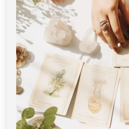
画
画
像
像
現
現
物・
物・
一
一
点
点
物
物
]
]
パ
パ
ワ
ワ
ー
ー
ス
ス
ト
ト
ー
ー
ン
ン
天
天
然
然
石
石
FORESTBLUE
FORESTBLUE