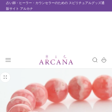
占い師・ヒーラー・カウンセラーのための スピリチュアルグッズ通
テンツにスキップ
販サイト アルカナ
カ
ー
ト