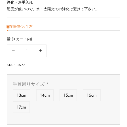
浄化・お手入れ
硬度が低いので、水・太陽光での浄化は避けて下さい。
在庫僅少: 1 左
量
(
0
カート内)
量
数
数
量
量
SKU:
3576
を
を
減
増
ら
や
手首周りサイズ
*
す
す
イ
イ
13cm
14cm
15cm
16cm
ン
ン
カ
カ
17cm
ロ
ロ
ー
ー
ズ
ズ