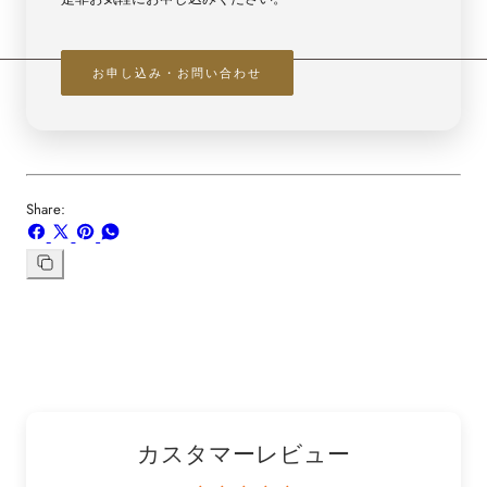
お申し込み・お問い合わせ
Share:
Facebook
X
ボ
WhatsApp
で
で
ー
で
シ
共
ド
共
リ
ン
ェ
有
「Pinterest」
有
ク
ア
す
の
す
を
す
る
ピ
る
コ
る
ン
ピ
ー
カスタマーレビュー