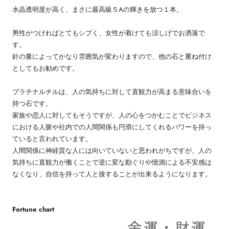
水晶透明度が高く、まさに最高級５Aの輝きを放つ１本。
男性がつければとてもシブく、女性が着けても涼しげでお洒落で
す。
針の量によってかなり雰囲気が変わりますので、他の石と重ね付け
としてもお勧めです。
プラチナルチルは、人の気持ちに対して直観力が高まる意味合いを
持つ石です。
家族や恋人に対してもそうですが、人の心をつかむことでビジネス
における人脈や社内での人間関係も円滑にしてくれるパワーを持っ
ていると言われています。
人間関係に神経質な人には向いていないと思われがちですが、人の
気持ちに直観力が働くことで逆に変な勘ぐりや憶測による不安感は
なくなり、自信を持って人と接することが出来るようになります。
Fortune chart