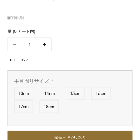
在庫切れ
量
(
0
カート内)
量
数
数
量
量
SKU:
3327
を
を
減
増
ら
や
手首周りサイズ
*
す
す
プ
プ
13cm
14cm
15cm
16cm
ラ
ラ
チ
チ
17cm
18cm
ナ
ナ
ル
ル
チ
チ
ル
ル
完売
— ¥24,200