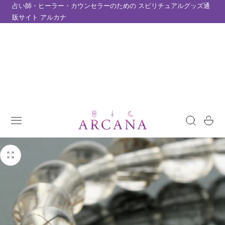
占い師・ヒーラー・カウンセラーのための スピリチュアルグッズ通
テンツにスキップ
販サイト アルカナ
カ
ー
ト