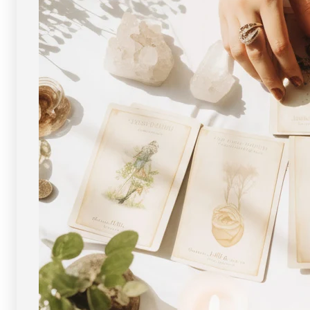
ー
ー
ス
ス
ト
ト
ー
ー
ン
ン
天
天
然
然
石
石
FORESTBLUE
FORESTBLUE
フ
フ
ォ
ォ
レ
レ
ス
ス
ト
ト
ブ
ブ
ル
ル
ー
ー
【3327】
【3327】