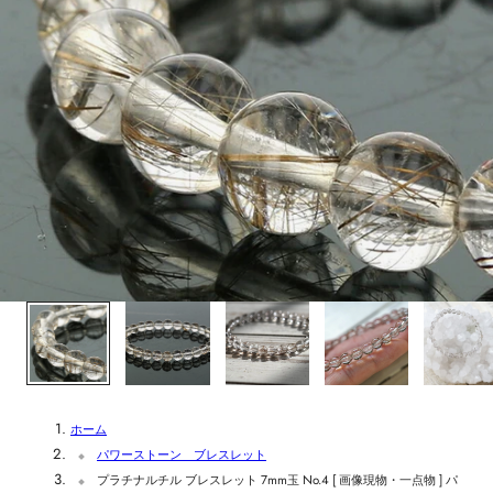
1
/
5
ホーム
パワーストーン ブレスレット
プラチナルチル ブレスレット 7mm玉 No.4 [ 画像現物・一点物 ] パ