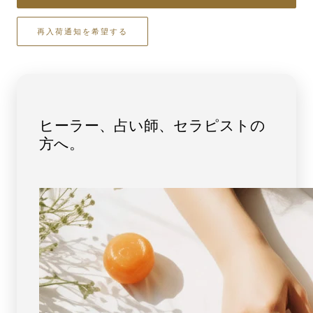
ブ
ブ
レ
レ
再入荷通知を希望する
ス
ス
レ
レ
ッ
ッ
ト
ト
7mm
7mm
玉
玉
ヒーラー、占い師、セラピストの
No.4
No.4
方へ。
[
[
画
画
像
像
現
現
物・
物・
一
一
点
点
物
物
]
]
パ
パ
ワ
ワ