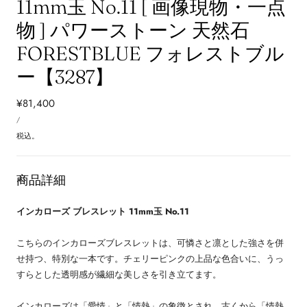
11mm玉 No.11 [ 画像現物・一点
物 ] パワーストーン 天然石
FORESTBLUE フォレストブル
ー【3287】
通
¥81,400
単
常
あ
/
価
た
価
り
税込。
格
商品詳細
インカローズ ブレスレット 11mm玉 No.11
こちらのインカローズブレスレットは、可憐さと凛とした強さを併
せ持つ、特別な一本です。チェリーピンクの上品な色合いに、うっ
すらとした透明感が繊細な美しさを引き立てます。
インカローズは「愛情」と「情熱」の象徴とされ、古くから「情熱