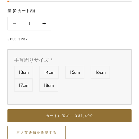
量
(
0
カート内)
量
数
数
量
量
SKU:
3287
を
を
減
増
ら
や
手首周りサイズ
*
す
す
イ
イ
13cm
14cm
15cm
16cm
ン
ン
カ
カ
17cm
18cm
ロ
ロ
ー
ー
ズ
ズ
ブ
ブ
カートに追加
— ¥81,400
レ
レ
ス
ス
再入荷通知を希望する
レ
レ