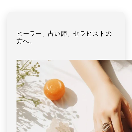
ッ
ッ
ト
ト
11mm
11mm
玉
玉
No.11
No.11
ヒーラー、占い師、セラピストの
[
[
画
画
方へ。
像
像
現
現
物・
物・
一
一
点
点
物
物
]
]
パ
パ
ワ
ワ
ー
ー
ス
ス
ト
ト
ー
ー