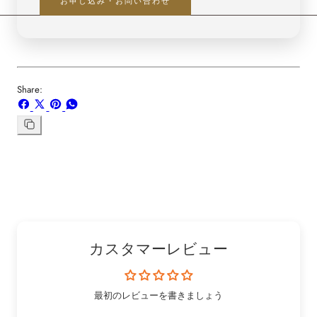
お申し込み・お問い合わせ
Share:
Facebook
X
ボ
WhatsApp
で
で
ー
で
シ
共
ド
共
リ
ン
ェ
有
「Pinterest」
有
ク
ア
す
の
す
を
す
る
ピ
る
コ
る
ン
ピ
ー
カスタマーレビュー
最初のレビューを書きましょう