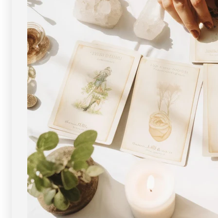
ン
ン
天
天
然
然
石
石
FORESTBLUE
FORESTBLUE
フ
フ
ォ
ォ
レ
レ
ス
ス
ト
ト
ブ
ブ
ル
ル
ー
ー
【3287】
【3287】