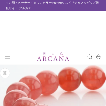
占い師・ヒーラー・カウンセラーのための スピリチュアルグッズ通
テンツにスキップ
販サイト アルカナ
カ
ー
ト