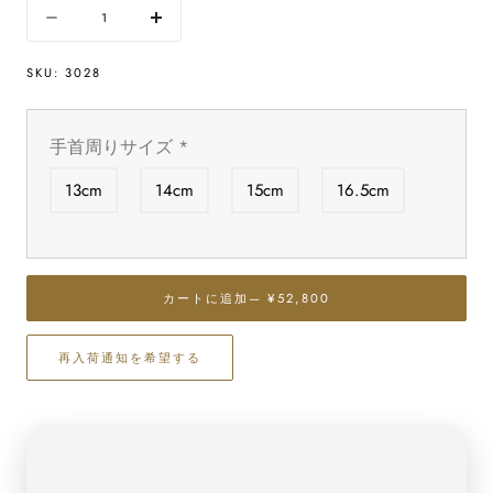
量
数
数
量
量
SKU:
3028
を
を
減
増
ら
や
手首周りサイズ
*
す
す
最
最
13cm
14cm
15cm
16.5cm
高
高
級
級
（5A）
（5A）
ス
ス
カートに追加
— ¥52,800
ギ
ギ
ラ
ラ
イ
イ
再入荷通知を希望する
ト
ト
イ
イ
レ
レ
ギ
ギ
ュ
ュ