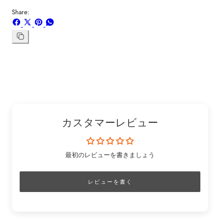
Share:
Facebook
X
ボ
WhatsApp
で
で
ー
で
シ
共
ド
共
リ
ン
ェ
有
「Pinterest」
有
ク
ア
す
の
す
を
す
る
ピ
る
コ
る
ン
ピ
ー
カスタマーレビュー
最初のレビューを書きましょう
レビューを書く