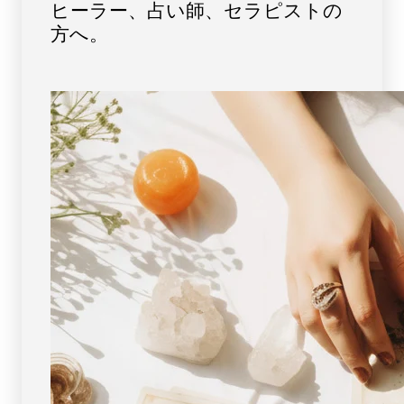
ヒーラー、占い師、セラピストの
ラ
ラ
方へ。
ー
ー
ブ
ブ
レ
レ
ス
ス
レ
レ
ッ
ッ
ト
ト
No.13
No.13
[
[
画
画
像
像
現
現
物・
物・
一
一
点
点
物
物
]
]
パ
パ
ワ
ワ