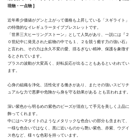
現物・一点物 ]
近年希少価値がグンと上がって価格も上昇している「スギライト」
の特徴的なイレギュラータイプブレスレットです。
「世界三大ヒーリングストーン」として人気があり、一説には『２
０世紀中に発見された鉱物の中でも１、２を競う癒す力の強い石』
と言われ、その力は永久不変の愛、揺るぎない精神、保護を象徴す
るとされています。
プラスの波動が大変高く、好転反応が出ることもあるといわれてい
ます。
心身の組織を浄化、活性化する働きがあり、またその強いスピリチ
ュアルな力で悪夢や危険から身を守る効果がある とも言われます。
深い紫色から明るめの紫色のビーズが混在して手元を美しく上品に
飾ってくれます。
中にはヘマタイトのようなメタリックな色合いの部分も含まれて、
一様な色合いではなく、黒に近いものから艶い紫色、赤紫、ウグイ
ス色など、様々な色彩を持っています。