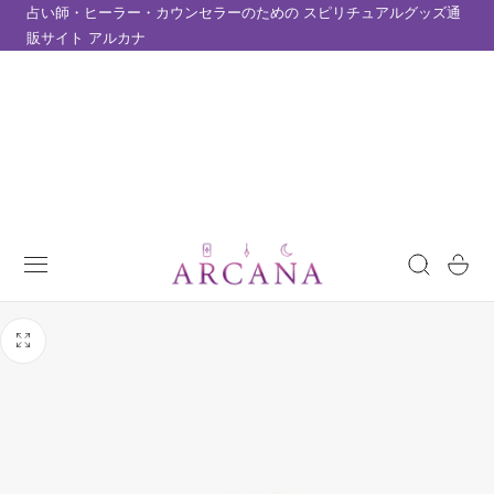
占い師・ヒーラー・カウンセラーのための スピリチュアルグッズ通
テンツにスキップ
販サイト アルカナ
カ
ー
ト