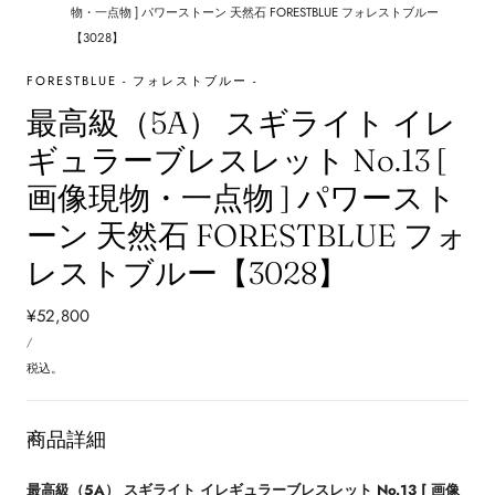
物・一点物 ] パワーストーン 天然石 FORESTBLUE フォレストブルー
【3028】
FORESTBLUE - フォレストブルー -
最高級（5A） スギライト イレ
ギュラーブレスレット No.13 [
画像現物・一点物 ] パワースト
ーン 天然石 FORESTBLUE フォ
レストブルー【3028】
通
¥52,800
単
常
あ
/
価
た
価
り
税込。
格
商品詳細
最高級（5A） スギライト イレギュラーブレスレット No.13 [ 画像