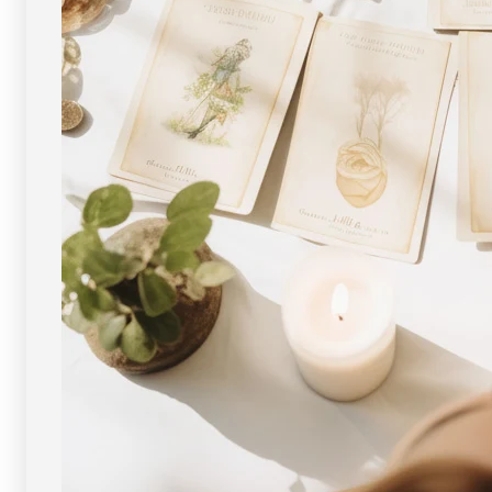
ー
ー
ス
ス
ト
ト
ー
ー
ン
ン
天
天
然
然
石
石
FORESTBLUE
FORESTBLUE
フ
フ
ォ
ォ
レ
レ
ス
ス
ト
ト
ブ
ブ
ル
ル
ー
ー
【3028】
【3028】