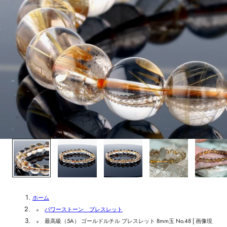
1
/
5
ホーム
パワーストーン ブレスレット
最高級（5A） ゴールドルチル ブレスレット 8mm玉 No.48 [ 画像現