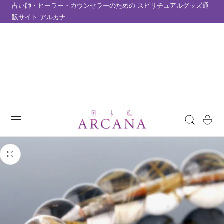
占い師・ヒーラー・カウンセラーのための スピリチュアルグッズ通
テンツにスキップ
販サイト アルカナ
カ
ー
ト