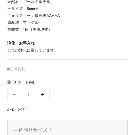
天然石：ゴールドルチル
玉サイズ：8mm玉
クォリティー：最高級AAAAA
原産地：ブラジル
在庫数：1個（画像現物）
浄化・お手入れ
全ての浄化に適しています。
在庫切れ
量
(
0
カート内)
量
数
数
量
量
SKU:
2931
を
を
減
増
ら
や
手首周りサイズ
*
す
す