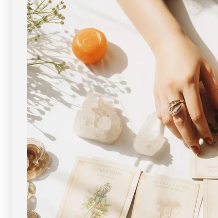
[
[
画
画
像
像
現
現
物・
物・
一
一
点
点
物
物
]
]
[
[
画
画
像
像
現
現
物・
物・
一
一
点
点
物
物
]
]
パ
パ
ワ
ワ