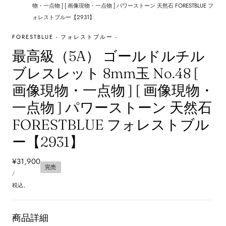
物・一点物 ] [ 画像現物・一点物 ] パワーストーン 天然石 FORESTBLUE フ
ォレストブルー【2931】
FORESTBLUE - フォレストブルー -
最高級（5A） ゴールドルチル
ブレスレット 8mm玉 No.48 [
画像現物・一点物 ] [ 画像現物・
一点物 ] パワーストーン 天然石
FORESTBLUE フォレストブル
ー【2931】
通
¥31,900
完売
単
常
あ
/
価
た
価
り
税込。
格
商品詳細