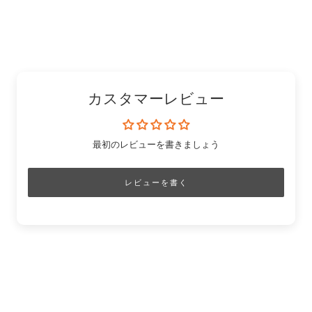
ン
ェ
有
「Pinterest」
有
ク
ア
す
の
す
を
す
る
ピ
る
コ
る
ン
ピ
ー
カスタマーレビュー
最初のレビューを書きましょう
レビューを書く