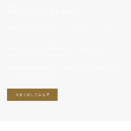
Bracelet Maker
自由にデザインできるパワーストーンブレスレットシミュレータ
ー。
AIが今のあなたに合う石や色の組み合わせを提案するほか、１から
自由にオリジナルデザインも可能です。
石の意味や相性を確認しながら、世界にひとつだけの“護りのブレス
レット”を創り上げてください。
今直ぐ試してみる