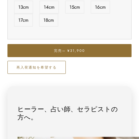
最
最
13cm
14cm
15cm
16cm
高
高
級
級
17cm
18cm
（5A）
（5A）
ゴ
ゴ
ー
ー
ル
ル
完売
— ¥31,900
ド
ド
ル
ル
再入荷通知を希望する
チ
チ
ル
ル
ブ
ブ
レ
レ
ス
ス
レ
レ
ヒーラー、占い師、セラピストの
ッ
ッ
方へ。
ト
ト
8mm
8mm
玉
玉
No.48
No.48