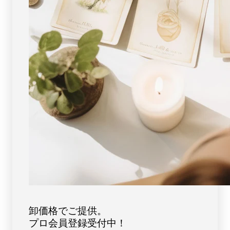
ー
ー
ス
ス
ト
ト
ー
ー
ン
ン
天
天
然
然
石
石
FORESTBLUE
FORESTBLUE
フ
フ
ォ
ォ
レ
レ
ス
ス
ト
ト
ブ
ブ
ル
ル
ー
ー
【2931】
【2931】
卸価格でご提供。
プロ会員登録受付中！