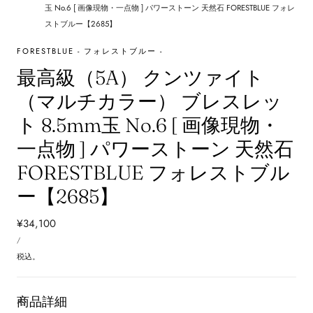
玉 No.6 [ 画像現物・一点物 ] パワーストーン 天然石 FORESTBLUE フォレ
ストブルー【2685】
FORESTBLUE - フォレストブルー -
最高級（5A） クンツァイト
（マルチカラー） ブレスレッ
ト 8.5mm玉 No.6 [ 画像現物・
一点物 ] パワーストーン 天然石
FORESTBLUE フォレストブル
ー【2685】
通
¥34,100
単
常
あ
/
価
た
価
り
税込。
格
商品詳細