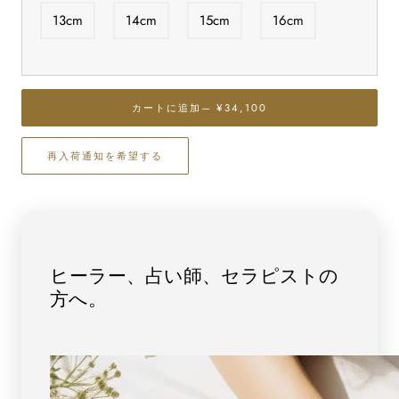
最
最
13cm
14cm
15cm
16cm
高
高
級
級
（5A）
（5A）
ク
ク
カートに追加
— ¥34,100
ン
ン
ツ
ツ
ァ
ァ
再入荷通知を希望する
イ
イ
ト
ト
（マ
（マ
ル
ル
チ
チ
ヒーラー、占い師、セラピストの
カ
カ
方へ。
ラ
ラ
ー）
ー）
ブ
ブ
レ
レ
ス
ス