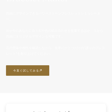
自由にデザインできるパワーストーンブレスレットシミュレータ
ー。
AIが今のあなたに合う石や色の組み合わせを提案するほか、１から
自由にオリジナルデザインも可能です。
石の意味や相性を確認しながら、世界にひとつだけの“護りのブレス
レット”を創り上げてください。
今直ぐ試してみる