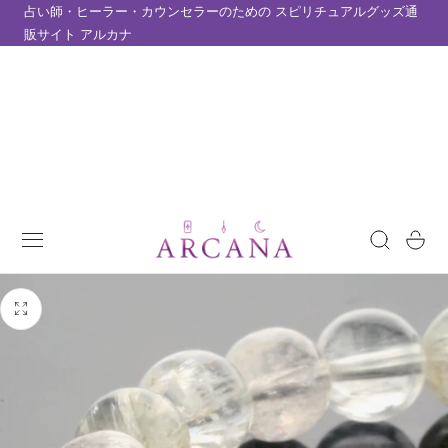
占い師・ヒーラー・カウンセラーのための スピリチュアルグッズ通
テンツにスキップ
販サイト アルカナ
カ
ー
ト