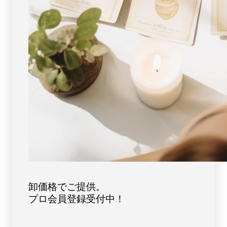
ー
ー
ン
ン
天
天
然
然
石
石
FORESTBLUE
FORESTBLUE
フ
フ
ォ
ォ
レ
レ
ス
ス
ト
ト
ブ
ブ
ル
ル
ー
ー
【2685】
【2685】
卸価格でご提供。
プロ会員登録受付中！