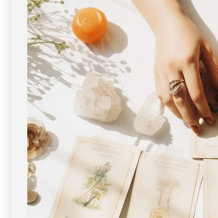
レ
レ
ッ
ッ
ト
ト
8.5mm
8.5mm
玉
玉
No.6
No.6
[
[
画
画
像
像
現
現
物・
物・
一
一
点
点
物
物
]
]
パ
パ
ワ
ワ
ー
ー
ス
ス
ト
ト