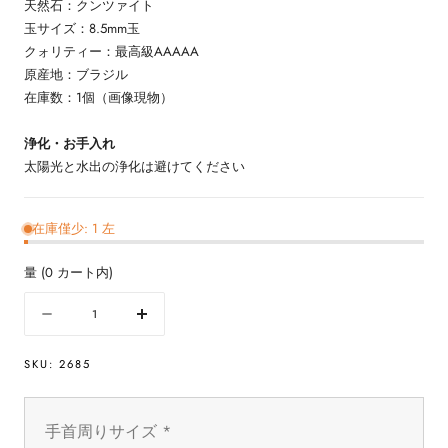
天然石：クンツァイト
玉サイズ：8.5mm玉
クォリティー：最高級AAAAA
原産地：ブラジル
在庫数：1個（画像現物）
浄化・お手入れ
太陽光と水出の浄化は避けてください
在庫僅少: 1 左
量
(
0
カート内)
量
数
数
量
量
SKU:
2685
を
を
減
増
ら
や
手首周りサイズ
*
す
す