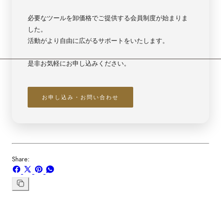
必要なツールを卸価格でご提供する会員制度が始まりま
した。
活動がより自由に広がるサポートをいたします。
是非お気軽にお申し込みください。
お申し込み・お問い合わせ
Share:
Facebook
X
ボ
WhatsApp
で
で
ー
で
シ
共
ド
共
リ
ン
ェ
有
「Pinterest」
有
ク
ア
す
の
す
を