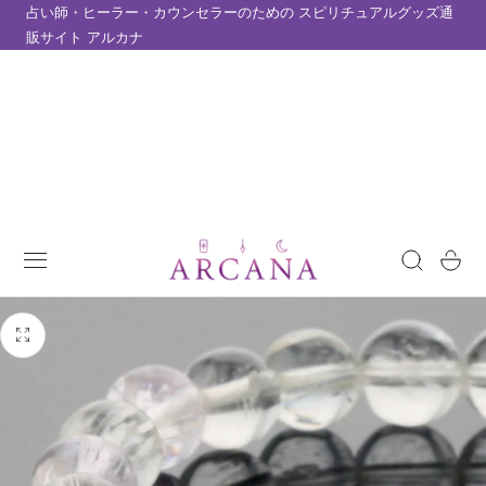
占い師・ヒーラー・カウンセラーのための スピリチュアルグッズ通
テンツにスキップ
販サイト アルカナ
カ
ー
ト