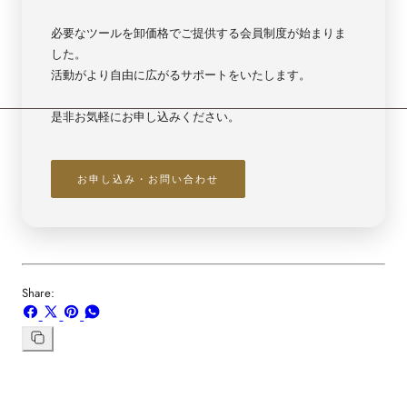
必要なツールを卸価格でご提供する会員制度が始まりま
した。
活動がより自由に広がるサポートをいたします。
是非お気軽にお申し込みください。
お申し込み・お問い合わせ
Share:
Facebook
X
ボ
WhatsApp
で
で
ー
で
シ
共
ド
共
リ
ン
ェ
有
「Pinterest」
有
ク
ア
す
の
す
を