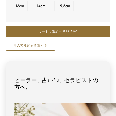
最
最
13cm
14cm
15.5cm
高
高
級
級
（5A）
（5A）
ク
ク
カートに追加
— ¥18,700
ン
ン
ツ
ツ
ァ
ァ
再入荷通知を希望する
イ
イ
ト
ト
（マ
（マ
ル
ル
チ
チ
ヒーラー、占い師、セラピストの
カ
カ
方へ。
ラ
ラ
ー）
ー）
ブ
ブ
レ
レ
ス
ス