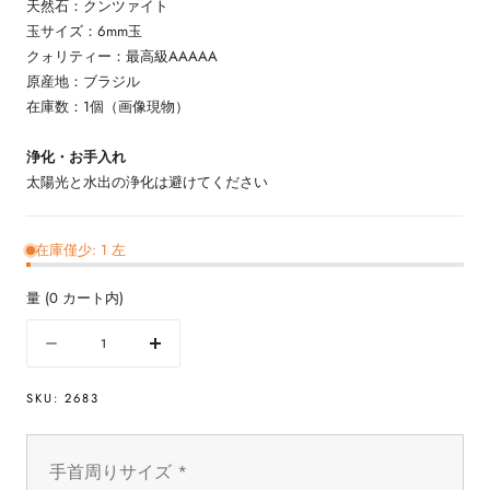
天然石：クンツァイト
玉サイズ：6mm玉
クォリティー：最高級AAAAA
原産地：ブラジル
在庫数：1個（画像現物）
浄化・お手入れ
太陽光と水出の浄化は避けてください
在庫僅少: 1 左
量
(
0
カート内)
量
数
数
量
量
SKU:
2683
を
を
減
増
ら
や
手首周りサイズ
*
す
す