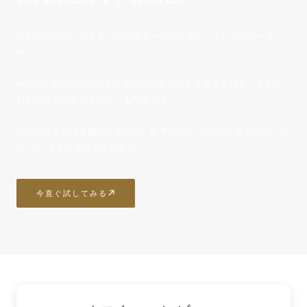
自由にデザインできるパワーストーンブレスレットシミュレータ
ー。
AIが今のあなたに合う石や色の組み合わせを提案するほか、１から
自由にオリジナルデザインも可能です。
石の意味や相性を確認しながら、世界にひとつだけの“護りのブレス
レット”を創り上げてください。
今直ぐ試してみる