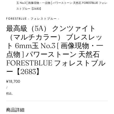
玉 No.3 [ 画像現物・一点物 ] パワーストーン 天然石 FORESTBLUE フォレ
ストブルー【2683】
FORESTBLUE - フォレストブルー -
最高級（5A） クンツァイト
（マルチカラー） ブレスレッ
ト 6mm玉 No.3 [ 画像現物・一
点物 ] パワーストーン 天然石
FORESTBLUE フォレストブル
ー【2683】
通
¥18,700
単
常
あ
/
価
た
価
り
税込。
格
商品詳細