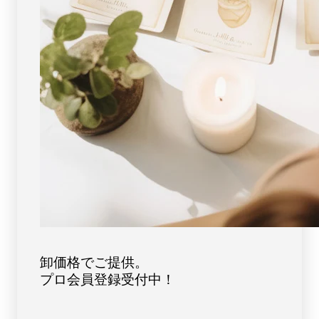
ー
ー
ン
ン
天
天
然
然
石
石
FORESTBLUE
FORESTBLUE
フ
フ
ォ
ォ
レ
レ
ス
ス
ト
ト
ブ
ブ
ル
ル
ー
ー
【2683】
【2683】
卸価格でご提供。
プロ会員登録受付中！