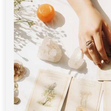
レ
レ
ッ
ッ
ト
ト
6mm
6mm
玉
玉
No.3
No.3
[
[
画
画
像
像
現
現
物・
物・
一
一
点
点
物
物
]
]
パ
パ
ワ
ワ
ー
ー
ス
ス
ト
ト