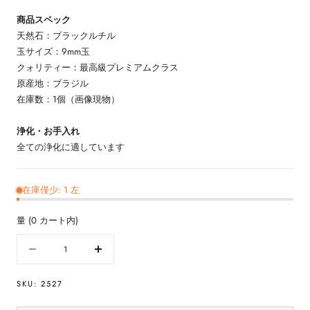
商品スペック
天然石：ブラックルチル
玉サイズ：9mm玉
クォリティー：最高級プレミアムクラス
原産地：ブラジル
在庫数：1個（画像現物）
浄化・お手入れ
全ての浄化に適しています
在庫僅少: 1 左
量
(
0
カート内)
量
数
数
量
量
SKU:
2527
を
を
減
増