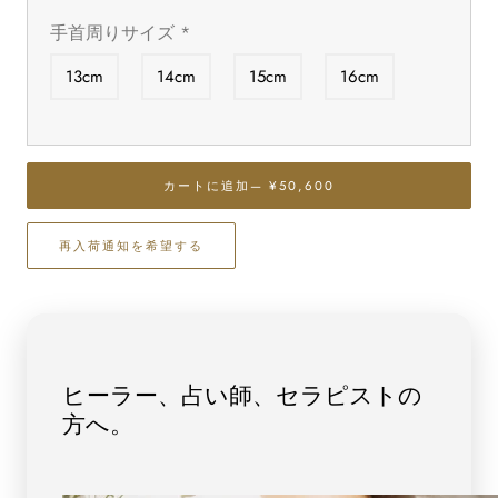
ら
や
手首周りサイズ
*
す
す
最
最
13cm
14cm
15cm
16cm
高
高
級
級
【プ
【プ
レ
レ
カートに追加
— ¥50,600
ミ
ミ
ア
ア
ム】
ム】
再入荷通知を希望する
ブ
ブ
ラ
ラ
ッ
ッ
ク
ク
ル
ル
ヒーラー、占い師、セラピストの
チ
チ
方へ。
ル
ル
（二
（二
酸
酸