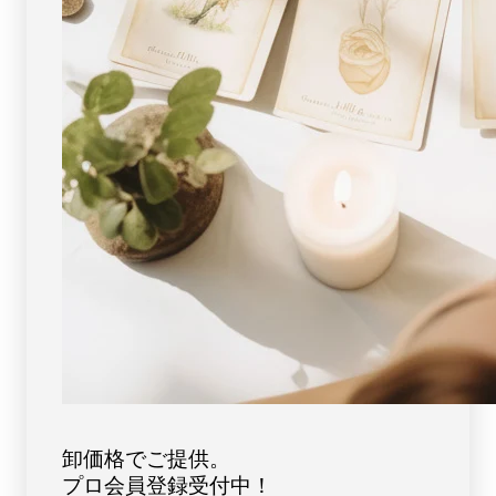
物
物
]
]
パ
パ
ワ
ワ
ー
ー
ス
ス
ト
ト
ー
ー
ン
ン
天
天
然
然
石
石
FORESTBLUE
FORESTBLUE
フ
フ
ォ
ォ
レ
レ
ス
ス
ト
ト
卸価格でご提供。
ブ
ブ
プロ会員登録受付中！
ル
ル