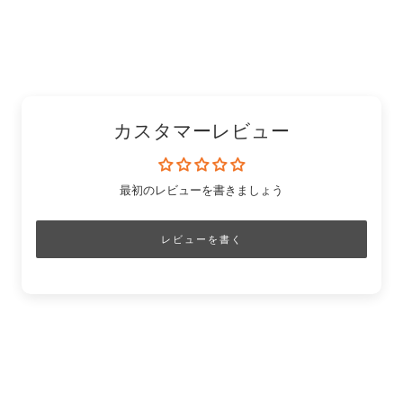
ン
ェ
有
「Pinterest」
有
ク
ア
す
の
す
を
す
る
ピ
る
コ
る
ン
ピ
ー
カスタマーレビュー
最初のレビューを書きましょう
レビューを書く