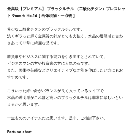
最高級【プレミアム】 ブラックルチル （二酸化チタン）ブレスレッ
ト 9mm玉 No.16 [ 画像現物・一点物 ]
希少な二酸化チタンのブラックルチルです。
渋くギラっと輝く金属質の針がとても力強く、水晶の透明感と合わ
さあって非常に綺麗な品です。
勝負事やビジネスに関する能力を引き出すとされていて、
ビジネスマンの方や投資家の方に人気の石です。
また、美術や芸能などクリエイティブな才能を伸ばしたい方にもお
すすめです。
こういった細い針がバランスが良く入っているタイプで
水晶の透明感がこれほど高いのブラックルチルは非常に珍しいとい
えるかと思います。
一生もののアイテムだと思います。是非、ご検討下さい。
Fortune chart