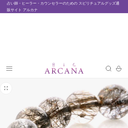
占い師・ヒーラー・カウンセラーのための スピリチュアルグッズ通
テンツにスキップ
販サイト アルカナ
カ
ー
ト