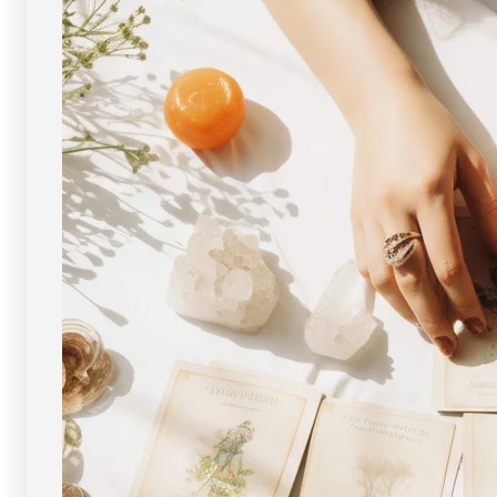
化
化
チ
チ
タ
タ
ン）
ン）
ブ
ブ
レ
レ
ス
ス
レ
レ
ッ
ッ
ト
ト
9mm
9mm
玉
玉
No.16
No.16
[
[
画
画
像
像
現
現
物・
物・
一
一
点
点