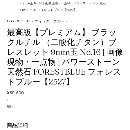
ト 9mm玉 No.16 [ 画像現物・一点物 ] パワーストーン 天然石
FORESTBLUE フォレストブルー【2527】
FORESTBLUE - フォレストブルー -
最高級【プレミアム】 ブラッ
クルチル （二酸化チタン）ブ
レスレット 9mm玉 No.16 [ 画像
現物・一点物 ] パワーストーン
天然石 FORESTBLUE フォレス
トブルー【2527】
通
¥50,600
単
常
あ
/
価
た
価
り
税込。
格
商品詳細