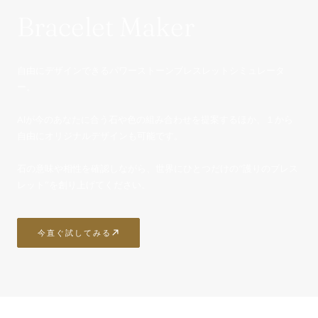
Bracelet Maker
自由にデザインできるパワーストーンブレスレットシミュレータ
ー。
AIが今のあなたに合う石や色の組み合わせを提案するほか、１から
自由にオリジナルデザインも可能です。
石の意味や相性を確認しながら、世界にひとつだけの“護りのブレス
レット”を創り上げてください。
今直ぐ試してみる