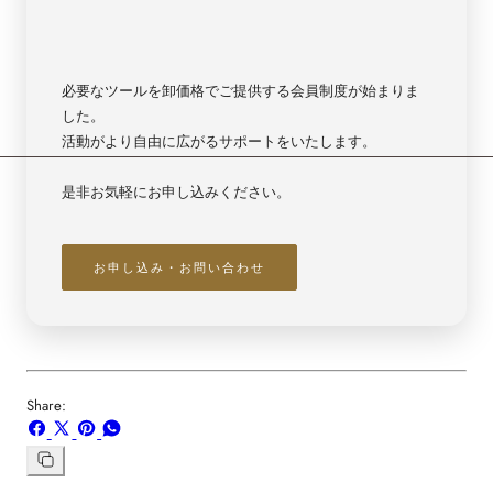
ー
ー
【2527】
【2527】
必要なツールを卸価格でご提供する会員制度が始まりま
した。
活動がより自由に広がるサポートをいたします。
是非お気軽にお申し込みください。
お申し込み・お問い合わせ
Share:
Facebook
X
ボ
WhatsApp
で
で
ー
で
シ
共
ド
共
リ