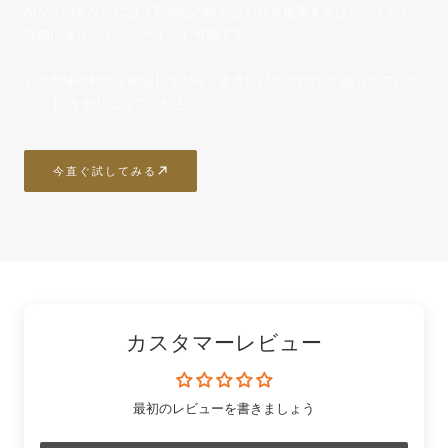
AIが今のあなたに合う石や色の組み合わせを提案するほか、１から
自由にオリジナルデザインも可能です。
石の意味や相性を確認しながら、世界にひとつだけの“護りのブレス
レット”を創り上げてください。
今直ぐ試してみる
カスタマーレビュー
最初のレビューを書きましょう