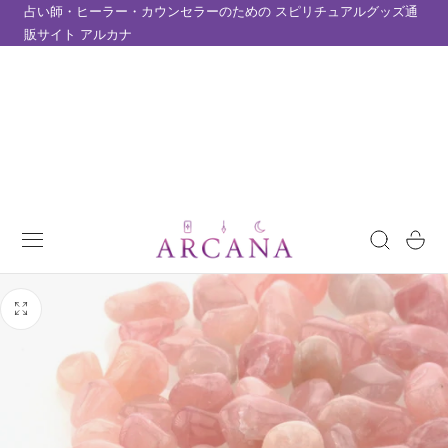
占い師・ヒーラー・カウンセラーのための スピリチュアルグッズ通
テンツにスキップ
販サイト アルカナ
カ
ー
ト