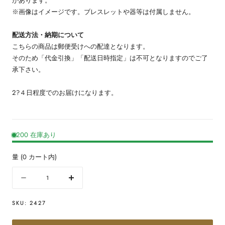
があります。
※画像はイメージです。ブレスレットや器等は付属しません。
配送方法・納期について
こちらの商品は郵便受けへの配達となります。
そのため「代金引換」「配送日時指定」は不可となりますのでご了
承下さい。
2?４日程度でのお届けになります。
200 在庫あり
量
(
0
カート内)
量
数
数
量
量
SKU:
2427
を
を
減
増