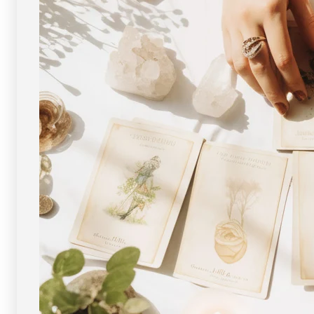
【浄
【浄
化・
化・
エ
エ
ネ
ネ
ル
ル
ギ
ギ
ー
ー
チ
チ
ャ
ャ
ー
ー
ジ
ジ
に】
に】