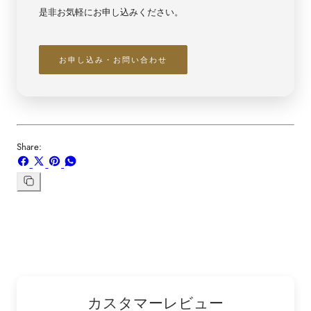
是非お気軽にお申し込みください。
お申し込み・お問い合わせ
Share:
Facebook
X
ボ
WhatsApp
で
で
ー
で
シ
共
ド
共
リ
ン
ェ
有
「Pinterest」
有
ク
ア
す
の
す
を
す
る
ピ
る
コ
る
ン
ピ
ー
カスタマーレビュー