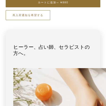
ら
や
カートに追加
— ¥880
す
す
ロ
ロ
再入荷通知を希望する
ー
ー
ズ
ズ
ク
ク
ォ
ォ
ー
ー
ツ
ツ
ヒーラー、占い師、セラピストの
さ
さ
方へ。
ざ
ざ
れ
れ
チ
チ
ッ
ッ
プ
プ
(M
(M
サ
サ
イ
イ
ズ）
ズ）
100g
100g