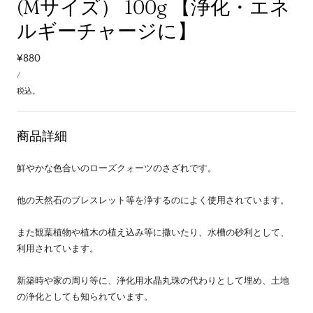
(Mサイズ） 100g 【浄化・エネ
ルギーチャージに】
通
¥880
単
常
あ
/
価
た
価
り
税込。
格
商品詳細
鮮やかな色合いのローズクォーツのさざれです。
他の天然石のブレスレット等を浄するのによく使用されています。
また観葉植物や植木の植え込み等に撒いたり、水槽の砂利として、
利用されています。
新築時や家の周り等に、浄化用水晶丸珠の代わりとして埋め、土地
の浄化としても知られています。