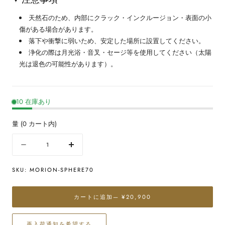
天然石のため、内部にクラック・インクルージョン・表面の小
傷がある場合があります。
落下や衝撃に弱いため、安定した場所に設置してください。
浄化の際は月光浴・音叉・セージ等を使用してください（太陽
光は退色の可能性があります）。
10 在庫あり
量
(
0
カート内)
量
数
数
量
量
SKU:
MORION-SPHERE70
を
を
減
増
ら
や
カートに追加
— ¥20,900
す
す
黒
黒
再入荷通知を希望する