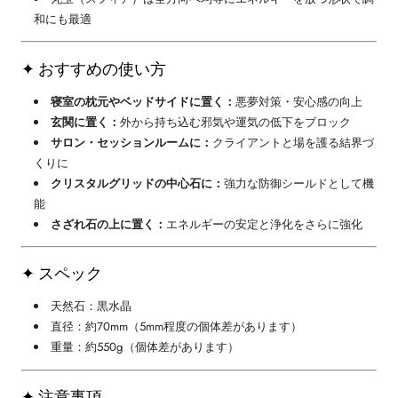
和にも最適
✦ おすすめの使い方
寝室の枕元やベッドサイドに置く：
悪夢対策・安心感の向上
玄関に置く：
外から持ち込む邪気や運気の低下をブロック
サロン・セッションルームに：
クライアントと場を護る結界づ
くりに
クリスタルグリッドの中心石に：
強力な防御シールドとして機
能
さざれ石の上に置く：
エネルギーの安定と浄化をさらに強化
✦ スペック
天然石：黒水晶
直径：約70mm（5mm程度の個体差があります）
重量：約550g（個体差があります）
✦ 注意事項