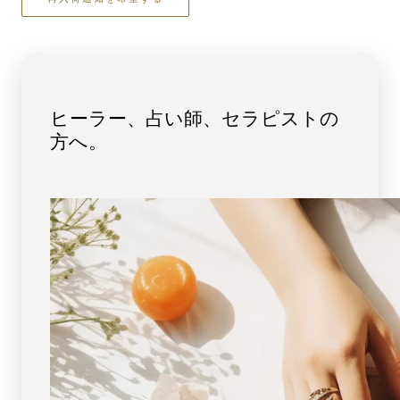
水
水
晶
晶
モ
モ
リ
リ
オ
オ
ン
ン
ヒーラー、占い師、セラピストの
丸
丸
方へ。
玉・
玉・
ス
ス
フ
フ
ィ
ィ
ア
ア
約
約
70mm
70mm
｜
｜
強
強
力
力
な
な
魔
魔
除
除