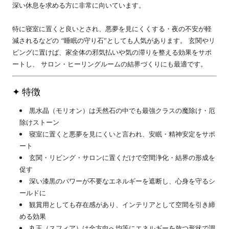
深い休息を求める方に非常に向いています。
特に寝室に置くと良いとされ、悪夢を見にくくする・夜の不安が軽
減されるなどの “睡眠の守り石”としても人気があります。 玄関やリ
ビングに置けば、家全体の邪気払いや気の滞りを整える効果をサポ
ートし、 サロン・ヒーリングルームの結界づくりにも最適です。
✦ 特徴
黒水晶（モリオン）は天然石の中でも最強クラスの魔除け・厄
除けストーン
寝室に置くと悪夢を見にくいと言われ、安眠・精神安定をサポ
ート
玄関・リビング・サロンに置くだけで空間浄化・結界の形成を
促す
深い漆黒のパワーが不要なエネルギーを遮断し、心身を守るシ
ールドに
観賞用としても存在感があり、インテリアとして空間を引き締
める効果
丸玉（スフィア）は全方向へ均等にエネルギーを放つ形状で調