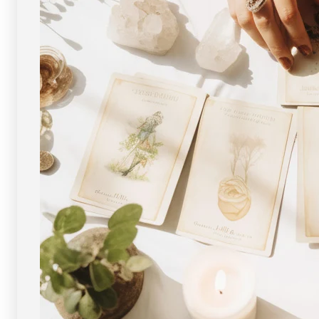
け
け
と
と
空
空
間
間
守
守
護
護
の
の
パ
パ
ワ
ワ
ー
ー
ス
ス
ト
ト
ー
ー
ン
ン