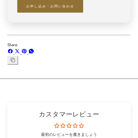
お申し込み・お問い合わせ
Share:
Facebook
X
ボ
WhatsApp
で
で
ー
で
シ
共
ド
共
リ
ン
ェ
有
「Pinterest」
有
ク
ア
す
の
す
を
す
る
ピ
る
コ
る
ン
ピ
ー
カスタマーレビュー
最初のレビューを書きましょう