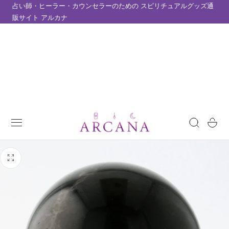
占い師・ヒーラー・カウンセラーのための スピリチュアルグッズ通
テンツにスキップ
販サイト アルカナ
カ
ー
ト