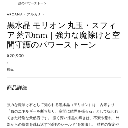
護のパワーストーン
ARCANA - アルカナ -
黒水晶 モリオン 丸玉・スフィ
ア 約70mm｜強力な魔除けと空
間守護のパワーストーン
通
¥20,900
単
常
あ
/
価
た
価
り
税込。
格
商品詳細
強力な魔除け石として知られる黒水晶（モリオン）は、古来より
「負のエネルギーを断ち切り、空間に結界を張る石」として扱われ
てきた特別な天然石です。 濃く深い漆黒の輝きは、不安や恐れ、外
部からの影響を跳ね返す“保護のシールド”を象徴し、 精神の安定や