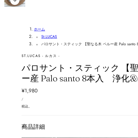
ホーム
St.LUCAS
パロサント・スティック 【聖なる木 ペルー産 Palo sant
ST.LUCAS - ルカス -
パロサント・スティック 【聖
ー産 Palo santo 8本入 
通
¥1,980
単
常
あ
/
価
た
価
り
税込。
格
商品詳細