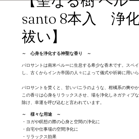
【聖なる樹 ペルー産
santo 8本入 
祓い】
～ 心身を浄化する神聖な香り ～
パロサントは南米ペルーに生息する希少な香木です。スペ
し、古くからインカ帝国の人々によって儀式や祈祷に用い
パロサントを焚くと、甘いバニラのような、柑橘系の爽や
この香りは心身をリラックスさせ、場を浄化しネガティブ
除け、幸運を呼び込むと言われています。
～ 様々な用途 ～
・ヨガや瞑想の際の心身と空間の浄化に
・自宅や仕事場の空間浄化に
・リラックス効果