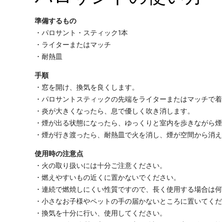
準備するもの
・パロサント・スティック1本
・ライターまたはマッチ
・耐熱皿
手順
・窓を開け、換気を良くします。
・パロサントスティックの先端をライターまたはマッチで
・炎が大きくなったら、息で優しく吹き消します。
・煙が出る状態になったら、ゆっくりと室内を歩きながら
・煙が行き渡ったら、耐熱皿で火を消し、煙が空間から消
使用時の注意点
・火の取り扱いには十分ご注意ください。
・燃えやすいもの近くに置かないでください。
・連続で燃焼しにくい性質ですので、長く使用する場合は
・小さなお子様やペットの手の届かないところに置いてく
・換気を十分に行い、使用してください。