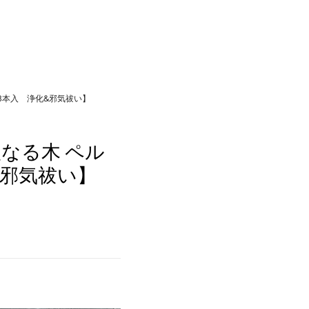
o 8本入 浄化&邪気祓い】
なる木 ペル
浄化&邪気祓い】