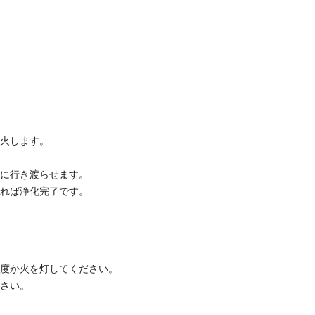
着火します。
煙に行き渡らせます。
えれば浄化完了です。
何度か火を灯してください。
ださい。