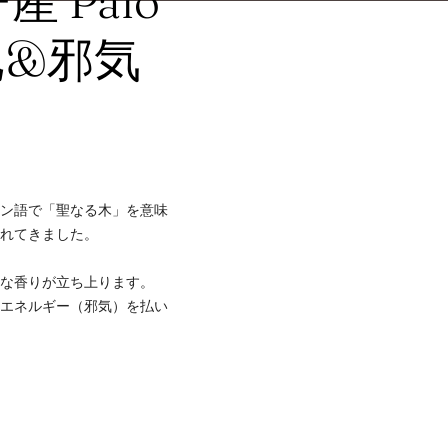
 Palo
浄化&邪気
イン語で「聖なる木」を意味
られてきました。
かな香りが立ち上ります。
なエネルギー（邪気）を払い