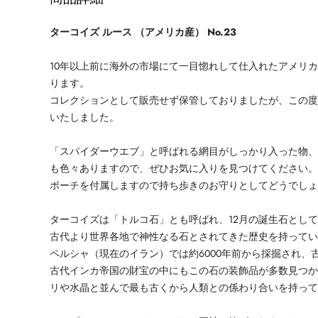
ターコイズ ルース （アメリカ産） No.23
10年以上前に海外の市場にて一目惚れして仕入れたアメリ
ります。
コレクションとして販売せず保管しておりましたが、この
いたしました。
「スパイダーウエブ」と呼ばれる網目がしっかり入った物
も色々ありますので、ぜひお気に入りを見つけてください
ポーチを付属しますので持ち歩きのお守りとしてどうでし
ターコイズは「トルコ石」とも呼ばれ、12月の誕生石とし
古代より世界各地で神性なる石とされてきた歴史を持って
ペルシャ（現在のイラン）では約6000年前から採掘され、
古代インカ帝国の財宝の中にもこの石の装飾品が多数見つ
リや水晶と並んで最も古くから人類との係わり合いを持っ