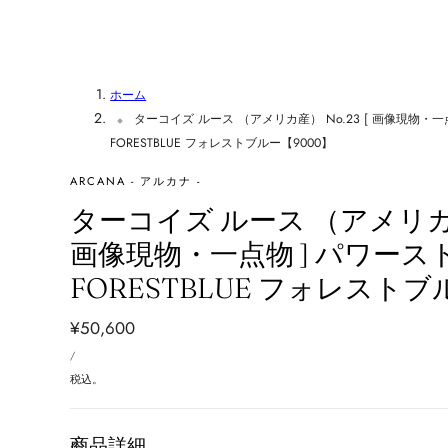
ホーム
ターコイズ ルース （アメリカ産） No.23 [ 画像現物・一
FORESTBLUE フォレストブルー【9000】
ARCANA - アルカナ -
ターコイズ ルース （アメリカ産）
画像現物・一点物 ] パワース
FORESTBLUE フォレストブ
通
¥50,600
単
常
あ
/
価
た
価
り
税込。
格
商品詳細