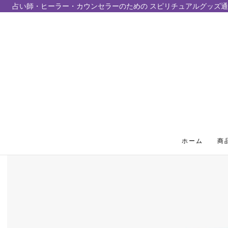
占い師・ヒーラー・カウンセラーのための スピリチュアルグッズ通
テンツにスキップ
ホーム
商