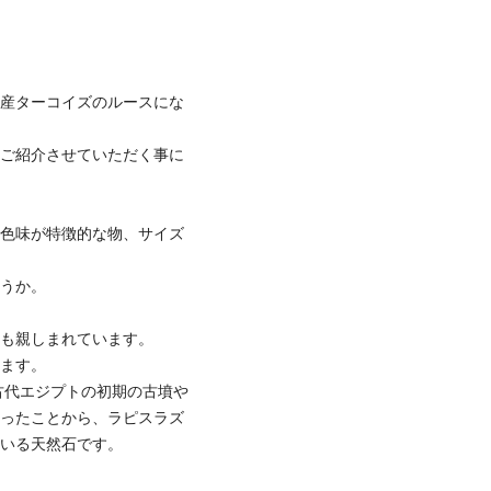
カ産ターコイズのルースにな
度ご紹介させていただく事に
、色味が特徴的な物、サイズ
。
ょうか。
ても親しまれています。
います。
古代エジプトの初期の古墳や
かったことから、ラピスラズ
ている天然石です。