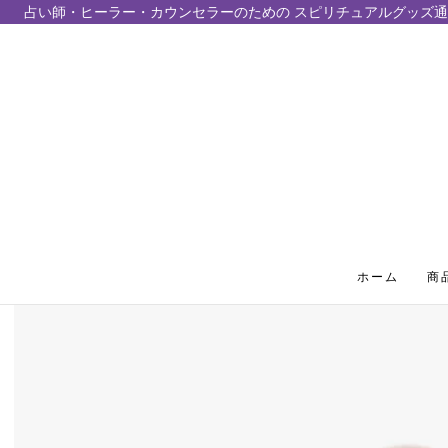
占い師・ヒーラー・カウンセラーのための スピリチュアルグッズ通
テンツにスキップ
ホーム
商