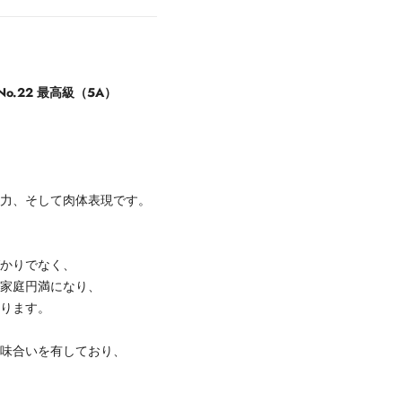
o.22 最高級（5A）
久力、そして肉体表現です。
ばかりでなく、
で家庭円満になり、
おります。
意味合いを有しており、