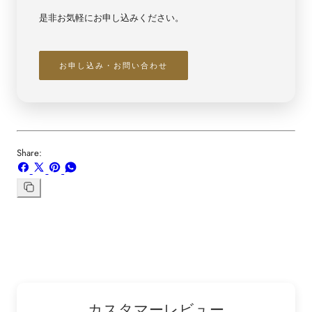
是非お気軽にお申し込みください。
お申し込み・お問い合わせ
Share:
Facebook
X
ボ
WhatsApp
で
で
ー
で
シ
共
ド
共
リ
ン
ェ
有
「Pinterest」
有
ク
ア
す
の
す
を
す
る
ピ
る
コ
る
ン
ピ
ー
カスタマーレビュー