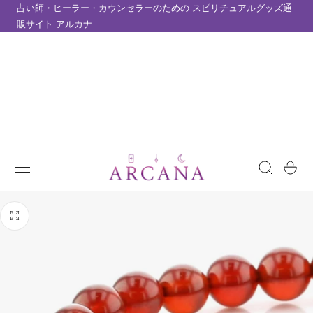
占い師・ヒーラー・カウンセラーのための スピリチュアルグッズ通
テンツにスキップ
販サイト アルカナ
カ
ー
ト