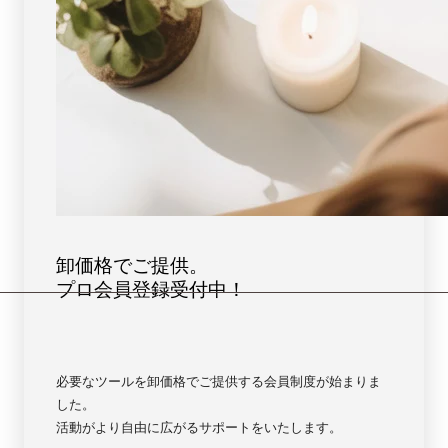
ォ
ォ
レ
レ
ス
ス
ト
ト
ブ
ブ
ル
ル
ー
ー
【6249】
【6249】
卸価格でご提供。
プロ会員登録受付中！
必要なツールを卸価格でご提供する会員制度が始まりま
した。
活動がより自由に広がるサポートをいたします。