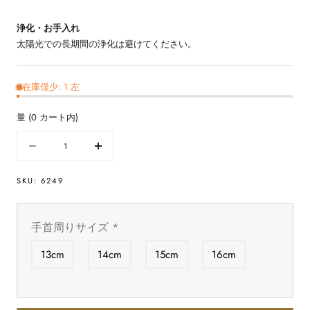
浄化・お手入れ
太陽光での長期間の浄化は避けてください。
在庫僅少: 1 左
量
(
0
カート内)
量
数
数
量
量
SKU:
6249
を
を
減
増
ら
や
手首周りサイズ
*
す
す
オ
オ
13cm
14cm
15cm
16cm
レ
レ
ン
ン
ジ
ジ