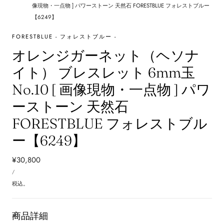
像現物・一点物 ] パワーストーン 天然石 FORESTBLUE フォレストブルー
【6249】
FORESTBLUE - フォレストブルー -
オレンジガーネット（ヘソナ
イト） ブレスレット 6mm玉
No.10 [ 画像現物・一点物 ] パワ
ーストーン 天然石
FORESTBLUE フォレストブル
ー【6249】
通
¥30,800
単
常
あ
/
価
た
価
り
税込。
格
商品詳細