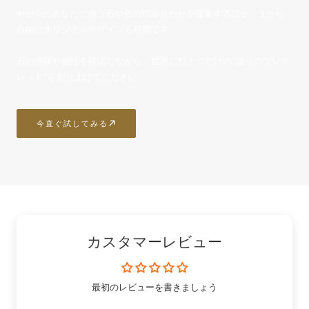
AIが今のあなたに合う石や色の組み合わせを提案するほか、１から
自由にオリジナルデザインも可能です。
石の意味や相性を確認しながら、世界にひとつだけの“護りのブレス
レット”を創り上げてください。
今直ぐ試してみる
カスタマーレビュー
最初のレビューを書きましょう