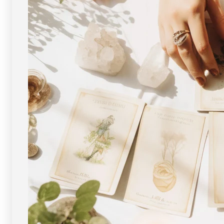
画
画
像
像
現
現
物・
物・
一
一
点
点
物
物
]
]
パ
パ
ワ
ワ
ー
ー
ス
ス
ト
ト
ー
ー
ン
ン
天
天
然
然
石
石
FORESTBLUE
FORESTBLUE
フ
フ