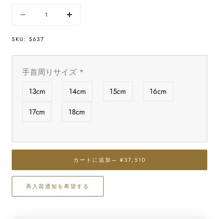
量
数
数
量
量
SKU:
5637
を
を
減
増
ら
や
手首周りサイズ
*
す
す
ク
ク
13cm
14cm
15cm
16cm
リ
リ
ソ
ソ
17cm
18cm
プ
プ
レ
レ
ー
ー
ズ
ズ
カートに追加
— ¥37,510
ブ
ブ
レ
レ
再入荷通知を希望する
ス
ス
レ
レ
ッ
ッ