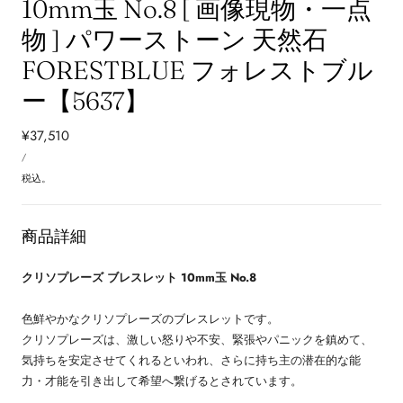
10mm玉 No.8 [ 画像現物・一点
物 ] パワーストーン 天然石
FORESTBLUE フォレストブル
ー【5637】
通
¥37,510
単
常
あ
/
価
た
価
り
税込。
格
商品詳細
クリソプレーズ ブレスレット 10mm玉 No.8
色鮮やかなクリソプレーズのブレスレットです。
クリソプレーズは、激しい怒りや不安、緊張やパニックを鎮めて、
気持ちを安定させてくれるといわれ、さらに持ち主の潜在的な能
力・才能を引き出して希望へ繋げるとされています。