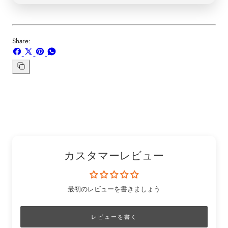
Share:
Facebook
X
ボ
WhatsApp
で
で
ー
で
シ
共
ド
共
リ
ン
ェ
有
「Pinterest」
有
ク
ア
す
の
す
を
す
る
ピ
る
コ
る
ン
ピ
ー
カスタマーレビュー
最初のレビューを書きましょう
レビューを書く