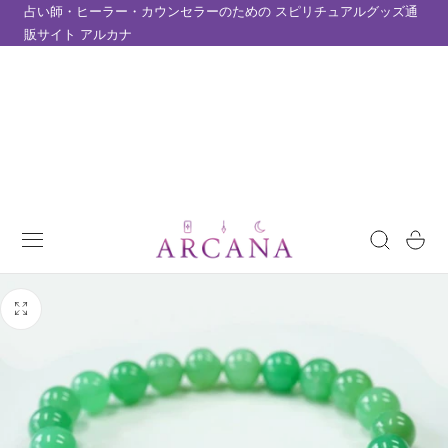
占い師・ヒーラー・カウンセラーのための スピリチュアルグッズ通
テンツにスキップ
販サイト アルカナ
カ
ー
ト