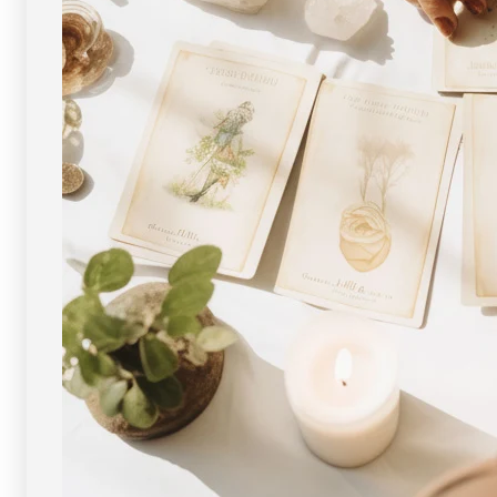
天
天
然
然
石
石
FORESTBLUE
FORESTBLUE
フ
フ
ォ
ォ
レ
レ
ス
ス
ト
ト
ブ
ブ
ル
ル
ー
ー
【5637】
【5637】