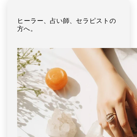
ト
ト
10mm
10mm
玉
玉
ヒーラー、占い師、セラピストの
No.8
No.8
方へ。
[
[
画
画
像
像
現
現
物・
物・
一
一
点
点
物
物
]
]
パ
パ
ワ
ワ
ー
ー
ス
ス
ト
ト
ー
ー
ン
ン