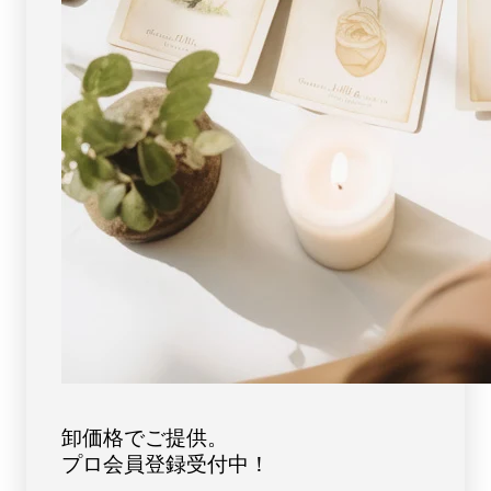
レ
レ
ス
ス
ト
ト
ブ
ブ
ル
ル
ー
ー
【4776】
【4776】
卸価格でご提供。
プロ会員登録受付中！