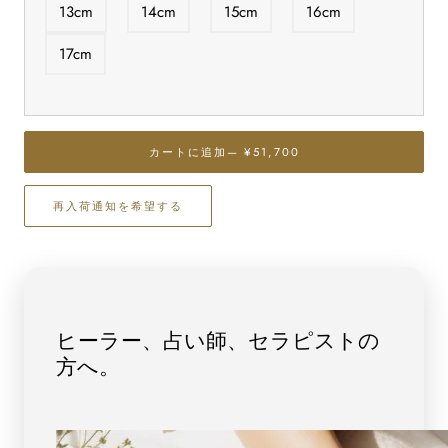
タ
タ
13cm
14cm
15cm
16cm
イ
イ
チ
チ
17cm
ン
ン
ル
ル
チ
チ
ル
ル
カートに追加
— ¥51,700
バ
バ
ン
ン
再入荷通知を希望する
グ
グ
ル
ル
ブ
ブ
レ
レ
ス
ス
レ
レ
ヒーラー、占い師、セラピストの
ッ
ッ
方へ。
ト
ト
No.12
No.12
[
[
画
画