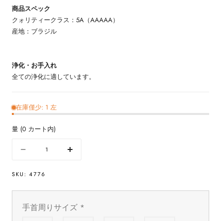
商品スペック
クォリティークラス：5A（AAAAA）
産地：ブラジル
浄化・お手入れ
全ての浄化に適しています。
在庫僅少: 1 左
量
(
0
カート内)
量
数
数
量
量
SKU:
4776
を
を
減
増
ら
や
手首周りサイズ
*
す
す