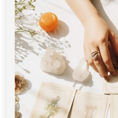
像
像
現
現
物・
物・
一
一
点
点
物
物
]
]
パ
パ
ワ
ワ
ー
ー
ス
ス
ト
ト
ー
ー
ン
ン
天
天
然
然
石
石
FORESTBLUE
FORESTBLUE
フ
フ
ォ
ォ