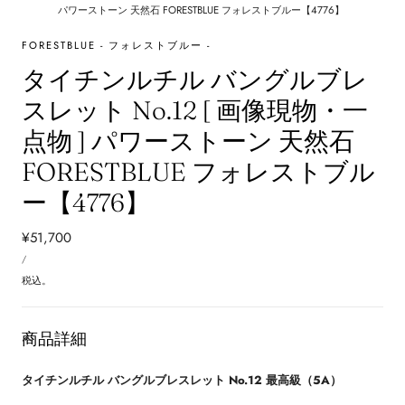
パワーストーン 天然石 FORESTBLUE フォレストブルー【4776】
FORESTBLUE - フォレストブルー -
タイチンルチル バングルブレ
スレット No.12 [ 画像現物・一
点物 ] パワーストーン 天然石
FORESTBLUE フォレストブル
ー【4776】
通
¥51,700
単
常
あ
/
価
た
価
り
税込。
格
商品詳細
タイチンルチル バングルブレスレット No.12 最高級（5A）