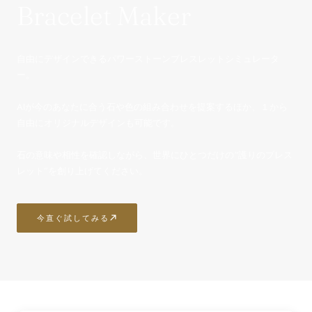
Bracelet Maker
自由にデザインできるパワーストーンブレスレットシミュレータ
ー。
AIが今のあなたに合う石や色の組み合わせを提案するほか、１から
自由にオリジナルデザインも可能です。
石の意味や相性を確認しながら、世界にひとつだけの“護りのブレス
レット”を創り上げてください。
今直ぐ試してみる