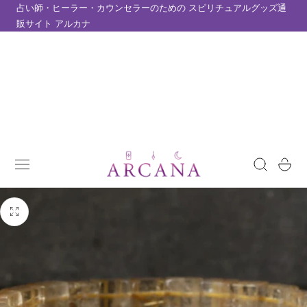
占い師・ヒーラー・カウンセラーのための スピリチュアルグッズ通
テンツにスキップ
販サイト アルカナ
カ
ー
ト