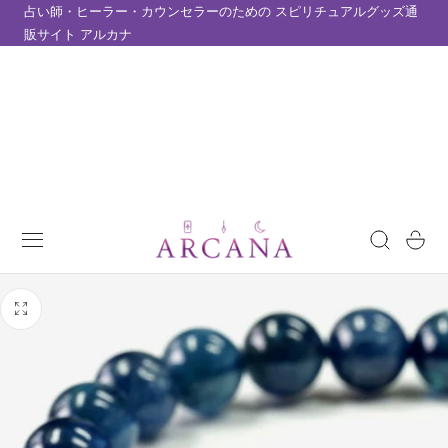
占い師・ヒーラー・カウンセラーのための スピリチュアルグッズ通
テンツにスキップ
販サイト アルカナ
カ
ー
ト