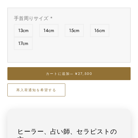
減
増
ら
や
手首周りサイズ
*
す
す
カ
カ
13cm
14cm
15cm
16cm
イ
イ
ヤ
ヤ
17cm
ナ
ナ
イ
イ
ト
ト
(タ
(タ
カートに追加
— ¥27,500
ン
ン
ザ
ザ
再入荷通知を希望する
ニ
ニ
ア
ア
産)
産)
ブ
ブ
レ
レ
ヒーラー、占い師、セラピストの
ス
ス