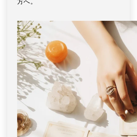
方へ。
レ
レ
ッ
ッ
ト
ト
6mm
6mm
玉
玉
No.8
No.8
[
[
画
画
像
像
現
現
物・
物・
一
一
点
点
物
物
]
]
パ
パ
ワ
ワ
ー
ー
ス
ス
ト
ト