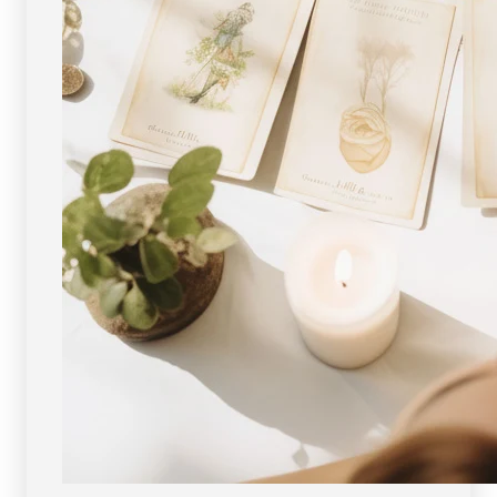
ー
ー
ン
ン
天
天
然
然
石
石
FORESTBLUE
FORESTBLUE
フ
フ
ォ
ォ
レ
レ
ス
ス
ト
ト
ブ
ブ
ル
ル
ー
ー
【3885】
【3885】