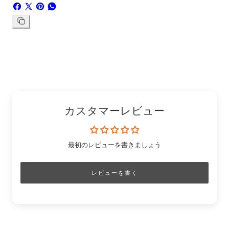
Facebook
X
ボ
WhatsApp
で
で
ー
で
シ
共
ド
共
リ
ン
ェ
有
「Pinterest」
有
ク
ア
す
の
す
を
す
る
ピ
る
コ
る
ン
ピ
ー
カスタマーレビュー
最初のレビューを書きましょう
レビューを書く