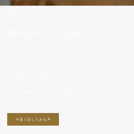
Bracelet Maker
自由にデザインできるパワーストーンブレスレットシミュレータ
ー。
AIが今のあなたに合う石や色の組み合わせを提案するほか、１から
自由にオリジナルデザインも可能です。
石の意味や相性を確認しながら、世界にひとつだけの“護りのブレス
レット”を創り上げてください。
今直ぐ試してみる