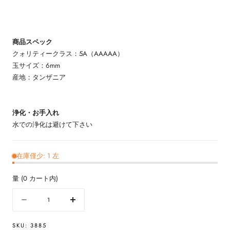
商品スペック
クォリティークラス：5A（AAAAA）
玉サイズ：6mm
産地：タンザニア
浄化・お手入れ
水での浄化は避けて下さい
在庫僅少: 1 左
量
(
0
カート内)
量
数
数
量
量
SKU:
3885
を
を