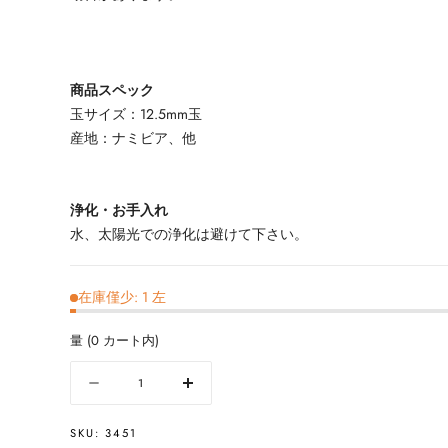
商品スペック
玉サイズ：12.5mm玉
産地：ナミビア、他
浄化・お手入れ
水、太陽光での浄化は避けて下さい。
在庫僅少: 1 左
量
(
0
カート内)
量
数
数
量
量
SKU:
3451
を
を