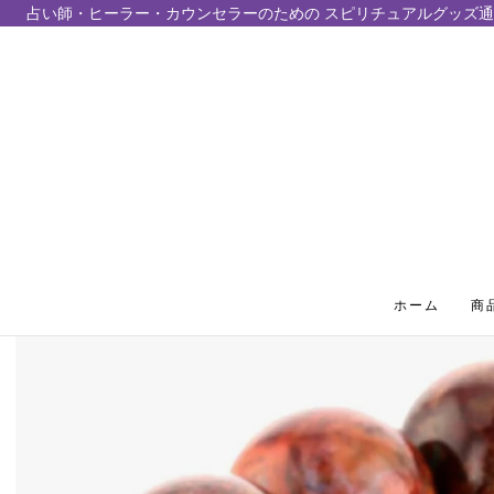
占い師・ヒーラー・カウンセラーのための スピリチュアルグッズ通
テンツにスキップ
ホーム
商