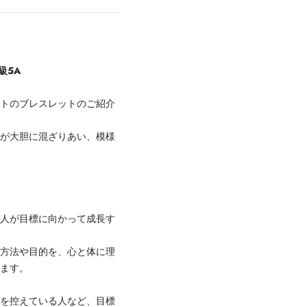
級5A
イトのブレスレットのご紹介
色が大胆に混ざりあい、模様
つ人が目標に向かって成長す
の方法や目的を、心と体に理
います。
験を控えている人など、目標