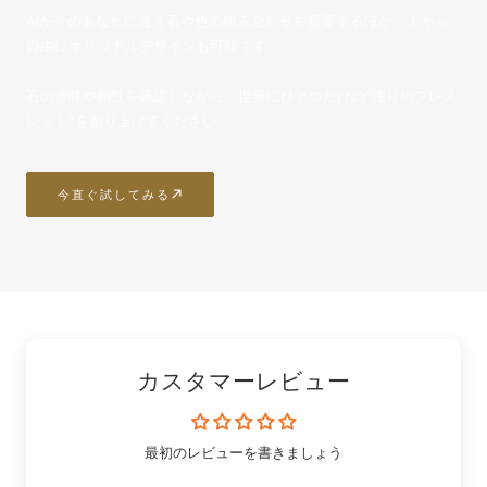
AIが今のあなたに合う石や色の組み合わせを提案するほか、１から
自由にオリジナルデザインも可能です。
石の意味や相性を確認しながら、世界にひとつだけの“護りのブレス
レット”を創り上げてください。
今直ぐ試してみる
カスタマーレビュー
最初のレビューを書きましょう