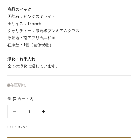
商品スペック
天然石：ピンクスギライト
玉サイズ：12mm玉
クォリティー：最高級プレミアムクラス
原産地：南アフリカ共和国
在庫数：1個（画像現物）
浄化・お手入れ
全ての浄化に適しています。
在庫切れ
量
(
0
カート内)
量
数
数
量
量
SKU:
3296
を
を
減
増