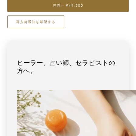
ら
や
完売
— ¥49,500
す
す
最
最
再入荷通知を希望する
高
高
級
級
【プ
【プ
レ
レ
ミ
ミ
ア
ア
ヒーラー、占い師、セラピストの
ム】
ム】
方へ。
ピ
ピ
ン
ン
ク
ク
ス
ス
ギ
ギ
ラ
ラ
イ
イ
ト
ト
ビ
ビ