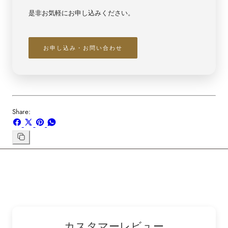
是非お気軽にお申し込みください。
お申し込み・お問い合わせ
Share:
Facebook
X
ボ
WhatsApp
で
で
ー
で
シ
共
ド
共
リ
ン
ェ
有
「Pinterest」
有
ク
ア
す
の
す
を
す
る
ピ
る
コ
る
ン
ピ
ー
カスタマーレビュー