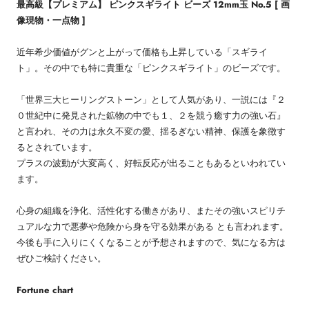
最高級【プレミアム】 ピンクスギライト ビーズ 12mm玉 No.5 [ 画
像現物・一点物 ]
近年希少価値がグンと上がって価格も上昇している「スギライ
ト」。その中でも特に貴重な「ピンクスギライト」のビーズです。
「世界三大ヒーリングストーン」として人気があり、一説には『２
０世紀中に発見された鉱物の中でも１、２を競う癒す力の強い石』
と言われ、その力は永久不変の愛、揺るぎない精神、保護を象徴す
るとされています。
プラスの波動が大変高く、好転反応が出ることもあるといわれてい
ます。
心身の組織を浄化、活性化する働きがあり、またその強いスピリチ
ュアルな力で悪夢や危険から身を守る効果がある とも言われます。
今後も手に入りにくくなることが予想されますので、気になる方は
ぜひご検討ください。
Fortune chart