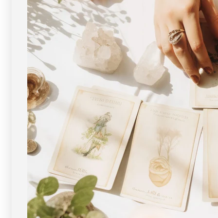
ー
ー
ズ
ズ
12mm
12mm
玉
玉
No.5
No.5
[
[
画
画
像
像
現
現
物・
物・
一
一
点
点
物
物
]
]
パ
パ
ワ
ワ
ー
ー
ス
ス
ト
ト
ー
ー