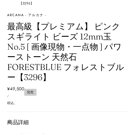
【3296】
ARCANA - アルカナ -
最高級【プレミアム】 ピンク
スギライト ビーズ 12mm玉
No.5 [ 画像現物・一点物 ] パワ
ーストーン 天然石
FORESTBLUE フォレストブル
ー【3296】
通
¥49,500
完売
単
常
あ
/
価
た
価
り
税込。
格
商品詳細