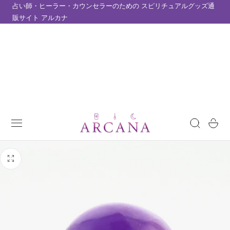
占い師・ヒーラー・カウンセラーのための スピリチュアルグッズ通
テンツにスキップ
販サイト アルカナ
カ
ー
ト