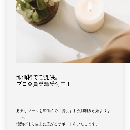
ン
ン
天
天
然
然
石
石
FORESTBLUE
FORESTBLUE
フ
フ
ォ
ォ
レ
レ
ス
ス
ト
ト
ブ
ブ
ル
ル
卸価格でご提供。
ー
ー
プロ会員登録受付中！
【3296】
【3296】
必要なツールを卸価格でご提供する会員制度が始まりま
した。
活動がより自由に広がるサポートをいたします。