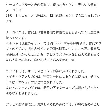
ターコイズブルーと色の名称にも使われるくらい、美しい天然石、
ターコイズ。
別名「トルコ石」とも呼ばれ、12月の誕生石としても親しまれてい
ます。
ターコイズは、古代より世界各地で神性なる石とされてきた歴史を
持っています。
ペルシャ（現在のイラン）では約6000年前から採掘され、古代エジ
プトの初期の古墳や古代インカ帝国の財宝の中にもこの石の装飾品
が多数見つかったことから、ラピスラズリや水晶と並んで最も古く
から人類との係わり合いを持っている天然石です。
エジプトでは、オシリスとイシス両神に捧げられました。
ネイティブアメリカンは、宇宙と一体になるために使われ、チベッ
トでは三大医療石のひとつとされました。
またペルシャ人の間では、新月の下でターコイズに願いを託すと幸
運を呼ぶとされました。
アラビア鉱物書には、勇気とやる気を身につけ、邪悪なものや迫り