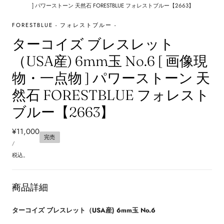
] パワーストーン 天然石 FORESTBLUE フォレストブルー【2663】
FORESTBLUE - フォレストブルー -
ターコイズ ブレスレット
（USA産) 6mm玉 No.6 [ 画像現
物・一点物 ] パワーストーン 天
然石 FORESTBLUE フォレスト
ブルー【2663】
通
¥11,000
完売
単
常
あ
/
価
た
価
り
税込。
格
商品詳細
ターコイズ ブレスレット（USA産) 6mm玉 No.6