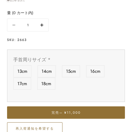
量
(
0
カート内)
量
数
数
量
量
SKU:
2663
を
を
減
増
ら
や
手首周りサイズ
*
す
す
タ
タ
13cm
14cm
15cm
16cm
ー
ー
コ
コ
17cm
18cm
イ
イ
ズ
ズ
ブ
ブ
レ
レ
完売
— ¥11,000
ス
ス
レ
レ
再入荷通知を希望する
ッ
ッ