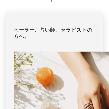
ト
ト
（USA
（USA
産)
産)
6mm
6mm
玉
玉
ヒーラー、占い師、セラピストの
No.6
No.6
方へ。
[
[
画
画
像
像
現
現
物・
物・
一
一
点
点
物
物
]
]
パ
パ
ワ
ワ
ー
ー
ス
ス
ト
ト