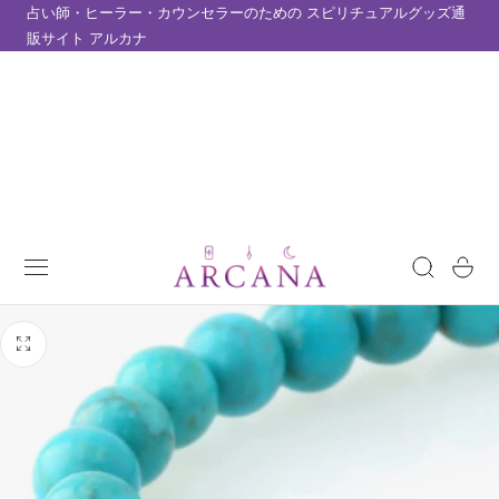
占い師・ヒーラー・カウンセラーのための スピリチュアルグッズ通
テンツにスキップ
販サイト アルカナ
カ
ー
ト