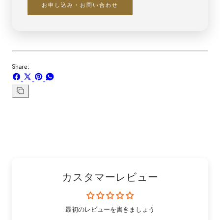
お申し込み・お問い合わせ
Share:
Facebook
X
ボ
WhatsApp
で
で
ー
で
シ
共
ド
共
リ
ン
ェ
有
「Pinterest」
有
ク
ア
す
の
す
を
す
る
ピ
る
コ
る
ン
ピ
ー
カスタマーレビュー
最初のレビューを書きましょう