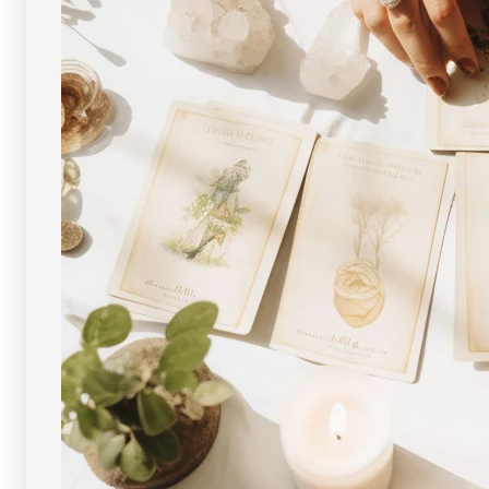
ー
ー
ン
ン
天
天
然
然
石
石
FORESTBLUE
FORESTBLUE
フ
フ
ォ
ォ
レ
レ
ス
ス
ト
ト
ブ
ブ
ル
ル
ー
ー
【2663】
【2663】